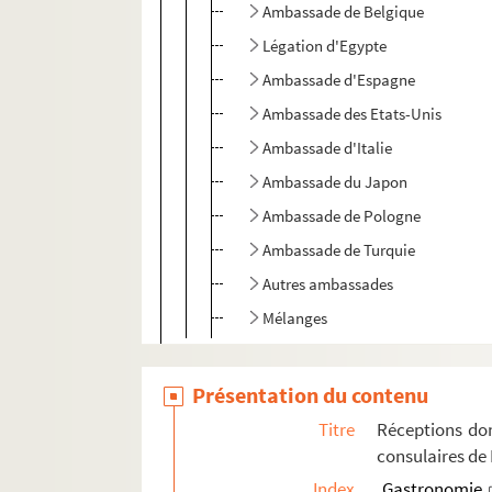
Ambassade de Belgique
Légation d'Egypte
Ambassade d'Espagne
Ambassade des Etats-Unis
Ambassade d'Italie
Ambassade du Japon
Ambassade de Pologne
Ambassade de Turquie
Autres ambassades
Mélanges
504QO/5. Mélanges
Présentation du contenu
Réceptions données par le ministère des Affa
Titre
Réceptions don
Réceptions et voyages présidentiels
consulaires de
Voyages étrangers en France
Index
Gastronomie