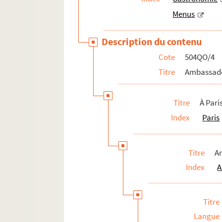
Expositions en France et à l'étranger
Menus
Autres réceptions et évènements à l'étranger
Pièces isolées
Description du contenu
Cote
504QO/4
Titre
Ambassade
Titre
À Pari
Index
Paris
Titre
A
Index
A
Titre
Langue