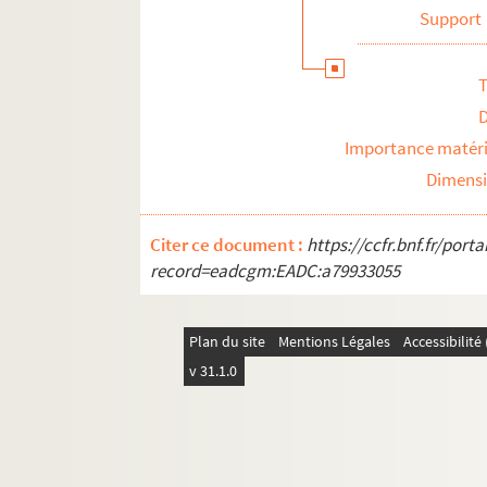
Support
T
Importance matéri
Dimens
Citer ce document :
https://ccfr.bnf.fr/por
record=eadcgm:EADC:a79933055
Plan du site
Mentions Légales
Accessibilit
v 31.1.0