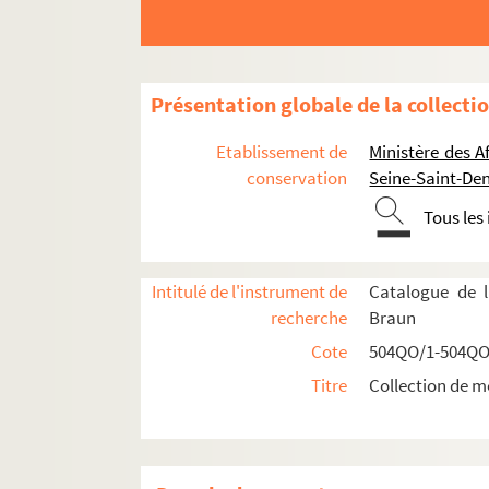
Représentations diplomatiques et consula
504QO/4. Ambassades étrangères
Présentation globale de la collecti
Planche 1 : à Athènes
Planche 2 : à Athènes et Constantino
Etablissement de
Ministère des A
conservation
Seine-Saint-Den
Planche 3 : à Constantinople
À Berlin
Tous les
Planche 10 : à La Haye
À Paris
Intitulé de l'instrument de
Catalogue de l
recherche
Braun
Planche 11 : ambassade d'Allem
Cote
504QO/1-504QO
Ambassade d'Angleterre
Titre
Collection de m
Planche 12
Planche 13
Planche 14