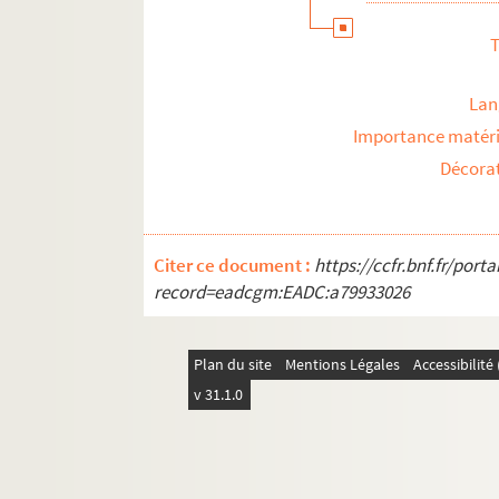
T
Lan
Importance matéri
Décora
Citer ce document :
https://ccfr.bnf.fr/por
record=eadcgm:EADC:a79933026
Plan du site
Mentions Légales
Accessibilit
v 31.1.0