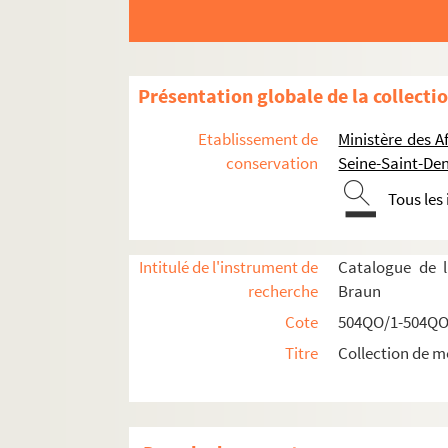
Présentation globale de la collecti
Etablissement de
Ministère des A
conservation
Seine-Saint-Den
Tous les
Intitulé de l'instrument de
Catalogue de l
recherche
Braun
Cote
504QO/1-504QO
Titre
Collection de m
Réceptions données par ou pour les Représentat
Représentations diplomatiques et consula
504QO/4. Ambassades étrangères