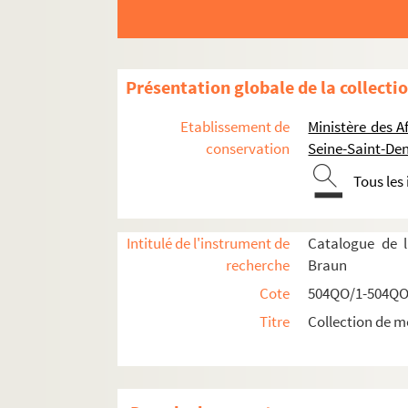
Présentation globale de la collecti
Etablissement de
Ministère des A
conservation
Seine-Saint-Den
Tous les
Intitulé de l'instrument de
Catalogue de l
recherche
Braun
Cote
504QO/1-504QO
Réceptions données par ou pour les Représentat
Titre
Collection de m
Représentations diplomatiques et consula
504QO/4. Ambassades étrangères
Planche 1 : à Athènes