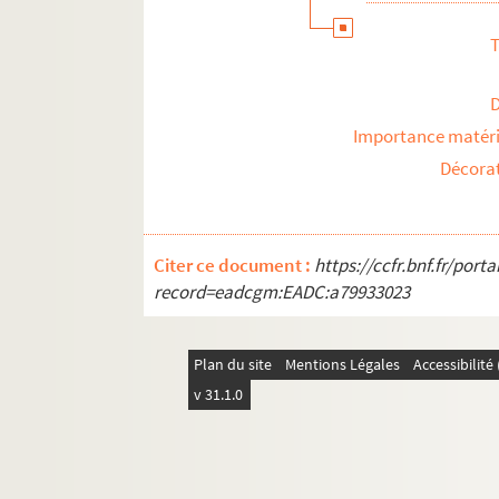
T
Importance matéri
Décora
Citer ce document :
https://ccfr.bnf.fr/por
record=eadcgm:EADC:a79933023
Plan du site
Mentions Légales
Accessibilit
v 31.1.0