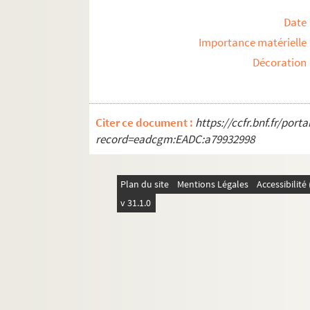
Date
Importance matérielle
Décoration
Citer ce document :
https://ccfr.bnf.fr/por
record=eadcgm:EADC:a79932998
Plan du site
Mentions Légales
Accessibilit
v 31.1.0