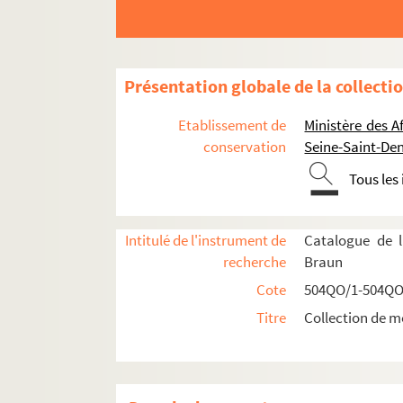
Présentation globale de la collecti
Etablissement de
Ministère des A
conservation
Seine-Saint-Den
Tous les
Intitulé de l'instrument de
Catalogue de l
recherche
Braun
Cote
504QO/1-504QO
Réceptions données par ou pour les Représentat
Titre
Collection de m
Représentations diplomatiques et consula
504QO/4. Ambassades étrangères
Planche 1 : à Athènes