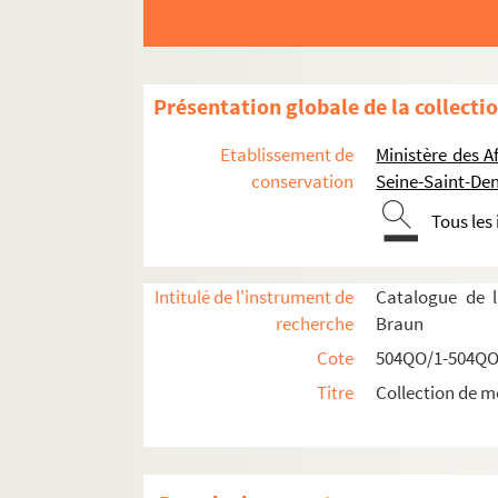
Présentation globale de la collecti
Etablissement de
Ministère des A
conservation
Seine-Saint-Den
Tous les
Intitulé de l'instrument de
Catalogue de l
recherche
Braun
Cote
504QO/1-504QO
Réceptions données par ou pour les Représentat
Titre
Collection de m
Représentations diplomatiques et consulaire
504QO/1. À Berlin
504QO/2. À Constantinople, La Haye, 