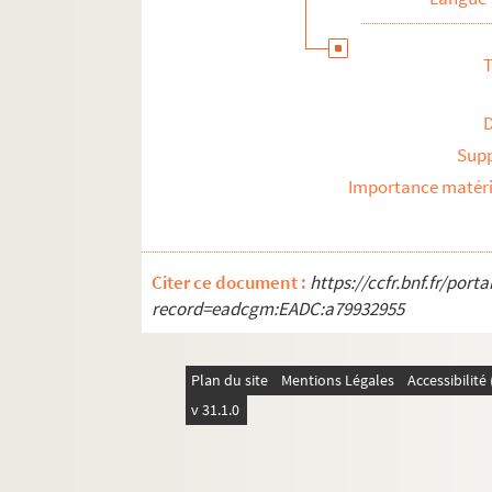
T
Sup
Importance matéri
Citer ce document :
https://ccfr.bnf.fr/por
record=eadcgm:EADC:a79932955
Plan du site
Mentions Légales
Accessibilit
v 31.1.0