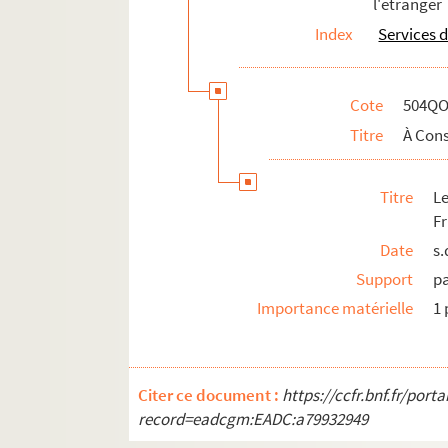
l'étranger
Index
Services 
Cote
504QO
Titre
À Cons
Titre
L
F
Date
s.
Support
p
Importance matérielle
1 
Citer ce document :
https://ccfr.bnf.fr/por
record=eadcgm:EADC:a79932949