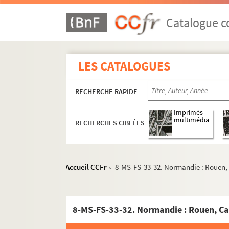
Catalogue co
LES CATALOGUES
RECHERCHE RAPIDE
Imprimés
P. E. Legras. Collection des timbres français
multimédia
RECHERCHES CIBLÉES
[Lucien Raulet ? et/ou Henri Vivarez ?]. Collect
Études sur les papiers timbrés
Ancien Régime. [1re collection]. Timbres 
Accueil CCFr
8-MS-FS-33-32. Normandie : Rouen,
>
Ancien Régime. [2e collection]. Papier tim
Ancien Régime. [3e collection : timbres repro
8-MS-FS-33-32. Normandie : Rouen, Ca
8-MS-FS-33-10. Généralité d'Aix & Prove