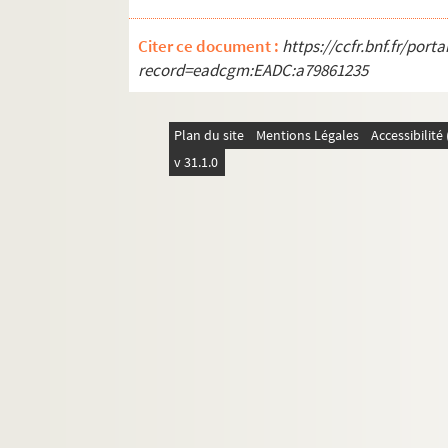
Citer ce document :
https://ccfr.bnf.fr/por
record=eadcgm:EADC:a79861235
Plan du site
Mentions Légales
Accessibilit
v 31.1.0