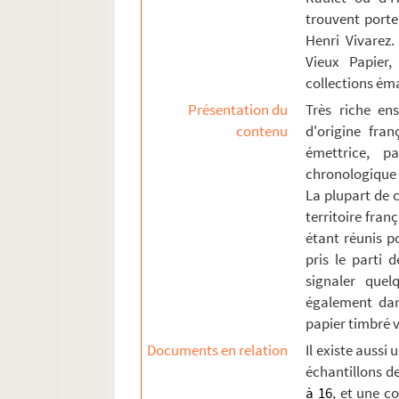
trouvent porte
Henri Vivarez.
Vieux Papier,
collections ém
Présentation du
Très riche en
contenu
d'origine fra
émettrice, p
chronologique 
La plupart de c
territoire fran
étant réunis p
pris le parti 
signaler quel
également dan
papier timbré v
Documents en relation
Il existe aussi
échantillons de
à 16
, et une c