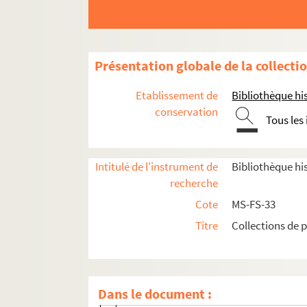
8-MS-FS-33-11. Généralité d'Alençon
8-MS-FS-33-12. Généralité d'Amiens
8-MS-FS-33-13. Généralité d'Auch - Pau
Présentation globale de la collecti
8-MS-FS-33-14. Généralité de Bordeaux
8-MS-FS-33-15. Généralité de Bourges
Etablissement de
Bibliothèque his
8-MS-FS-33-16. Généralité de Bretagne
conservation
Tous les
8-MS-FS-33-17. Généralité de Caen
8-MS-FS-33-18. Généralité de Châlons 
Intitulé de l'instrument de
Bibliothèque his
8-MS-FS-33-19. Clermontois
recherche
8-MS-FS-33-20. Souveraineté de Comme
Cote
MS-FS-33
8-MS-FS-33-21. Corse
Titre
Collections de 
8-MS-FS-33-22. Généralité de Dijon
8-MS-FS-33-23. Foix et Bigorre
8-MS-FS-33-24. Généralité de Grenoble 
Dans le document :
8-MS-FS-33-25. Généralité de La Rochell