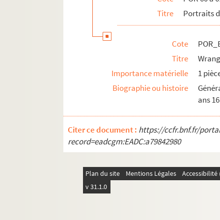
Titre
Portraits
Cote
POR_B
Titre
Wrange
Importance matérielle
1 pièc
Biographie ou histoire
Généra
ans 1
Citer ce document :
https://ccfr.bnf.fr/por
record=eadcgm:EADC:a79842980
Plan du site
Mentions Légales
Accessibilit
v 31.1.0