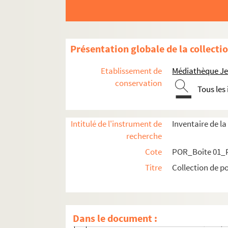
POR_Boîte 60_Pochette 73. Wildenow, C
POR_Boîte 60_Pochette 74. Wildens, Je
POR_Boîte 60_Pochette 75. Wilkes, Joh
Présentation globale de la collecti
POR_Boîte 61_Pochette 01. Willaerts, 
POR_Boîte 61_Pochette 02. Willebrod
Etablissement de
Médiathèque Jea
POR_Boîte 61_Pochette 03. Willems, Fr
conservation
Tous les
POR_Boîte 61_Pochette 04. Willem, Un
POR_Boîte 61_Pochette 05. Willes (Joh
Intitulé de l'instrument de
Inventaire de la
POR_Boîte 61_Pochette 06. Winchester,
recherche
POR_Boîte 61_Pochette 07. Winckelma
Cote
POR_Boîte 01_P
POR_Boîte 61_Pochette 08. Winslow, Ja
Titre
Collection de po
POR_Boîte 61_Pochette 09. Witt, Cornél
POR_Boîte 61_Pochette 10. Witt, Jean 
POR_Boîte 61_Pochette 11. Witt, Jacqu
Dans le document :
POR_Boîte 61_Pochette 12. Witt, Jacqu