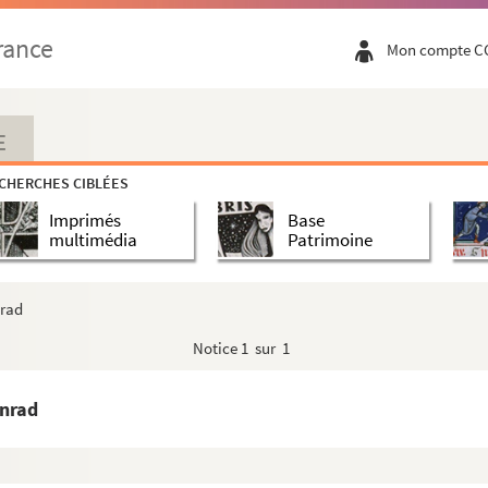
rance
Mon compte C
ce par A
nce par B
E
mence par C
CHERCHES CIBLÉES
mence par D
Imprimés
Base
mence par E
multimédia
Patrimoine
ence par F
mence par G
nrad
mence par H
Notice
1 sur 1
ence par I
ence par J
onrad
mence par K
ence par L