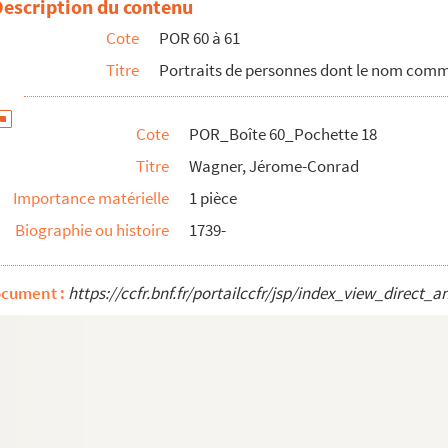
Description du contenu
Cote
POR 60 à 61
, prince de
Titre
Portraits de personnes dont le nom com
rien
Cote
POR_Boîte 60_Pochette 18
eslas-Eusébe, comte de
Titre
Wagner, Jérome-Conrad
Importance matérielle
1 pièce
Biographie ou histoire
1739-
'Oxford
ocument :
https://ccfr.bnf.fr/portailccfr/jsp/index_view_dire