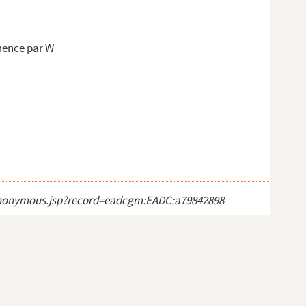
mence par W
ct_anonymous.jsp?record=eadcgm:EADC:a79842898