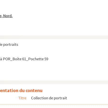
mence par M
mence par N
e, Nord.
ence par O
mence par P
 par Q
mence par R
de portraits
mence par S
mence par T
 à POR_Boîte 61_Pochette 59
 par U
ence par v
nce par W
entation du contenu
Titre
Collection de portrait