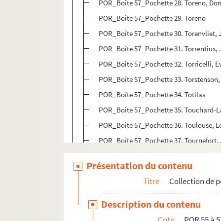
POR_Boîte 57_Pochette 28. Toreno, Don
POR_Boîte 57_Pochette 29. Toreno
POR_Boîte 57_Pochette 30. Torenvliet,
POR_Boîte 57_Pochette 31. Torrentius,
POR_Boîte 57_Pochette 32. Torricelli, E
POR_Boîte 57_Pochette 33. Torstenson,
POR_Boîte 57_Pochette 34. Totilas
POR_Boîte 57_Pochette 35. Touchard-L
POR_Boîte 57_Pochette 36. Toulouse, L
POR_Boîte 57_Pochette 37. Tournefort, 
POR_Boîte 57_Pochette 38. Tourneur, Pi
Présentation du contenu
POR_Boîte 57_Pochette 39. Tournon, Fr
Titre
Collection de p
POR_Boîte 57_Pochette 40. Tourville, A
POR_Boîte 57_Pochette 41. Tourzel, Lou
Description du contenu
POR_Boîte 57_Pochette 42. Toussaint L
Cote
POR 55 à 5