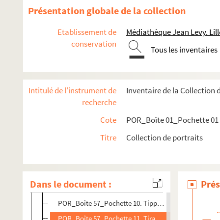
POR_Boîte 56_Pochette 74. Thouin, André
Présentation globale de la collection
POR_Boîte 56_Pochette 75. Thouret, Antony
Etablissement de
Médiathèque Jean Levy. Lill
POR_Boîte 56_Pochette 76. Thouret, Jacques-Guilla
conservation
Tous les inventaires
POR_Boîte 56_Pochette 77. Thurloe, John
POR_Boîte 57_Pochette 01. Tiepolo, Giovanni-Battes
POR_Boîte 57_Pochette 02. Tibére, Tiberius-Claudiu
Intitulé de l'instrument de
Inventaire de la Collection 
POR_Boîte 57_Pochette 03. Tideman, Philippe
recherche
POR_Boîte 57_Pochette 04. Tieck, Ludwig
Cote
POR_Boîte 01_Pochette 01
POR_Boîte 57_Pochette 05. Tiercelin, Charles
Titre
Collection de portraits
POR_Boîte 57_Pochette 06. Tillemans, Simon-Pierre
POR_Boîte 57_Pochette 07. Tillemont, Louis-Sébasti
POR_Boîte 57_Pochette 08. Tillotson, John
Dans le document :
Prés
POR_Boîte 57_Pochette 09. Tilly, Jean Tserclaes, com
POR_Boîte 57_Pochette 10. Tippoo-Saïb
POR_Boîte 57_Pochette 11. Tirant, Edmond