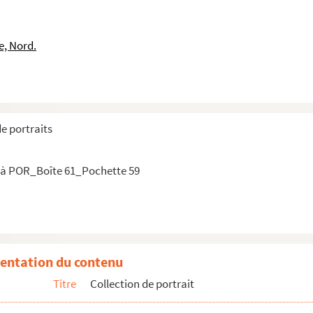
e, Nord.
ume
ta
s Néro
de portraits
 à POR_Boîte 61_Pochette 59
en Le Nain de
entation du contenu
te de
Titre
Collection de portrait