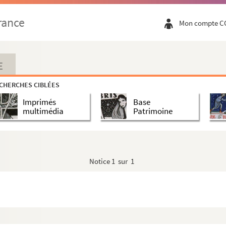
rance
Mon compte C
-Augustin
E
CHERCHES CIBLÉES
e
Imprimés
Base
d
multimédia
Patrimoine
Notice
1 sur 1
 de…