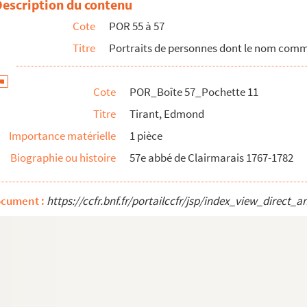
Description du contenu
Cote
POR 55 à 57
Titre
Portraits de personnes dont le nom com
Cote
POR_Boîte 57_Pochette 11
Titre
Tirant, Edmond
Importance matérielle
1 pièce
Vaspasianus
Biographie ou histoire
57e abbé de Clairmarais 1767-1782
net, seigneur de
ocument :
https://ccfr.bnf.fr/portailccfr/jsp/index_view_dire