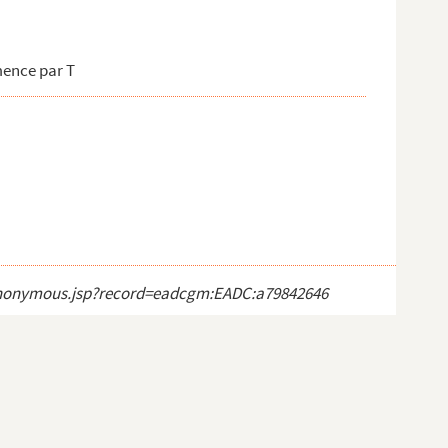
mence par T
ct_anonymous.jsp?record=eadcgm:EADC:a79842646