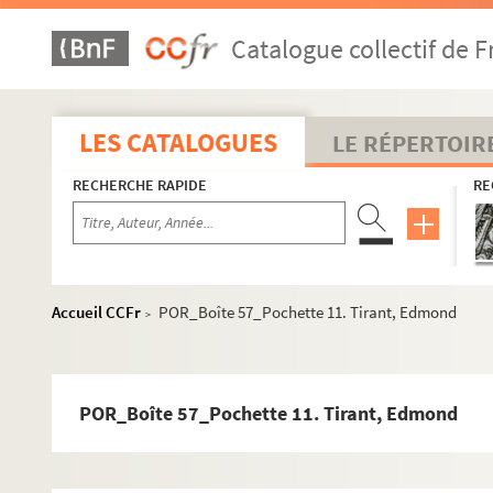
POR_Boîte 56_Pochette 60. Thierry III
Catalogue collectif de F
POR_Boîte 56_Pochette 61. Thierry IV
POR_Boîte 56_Pochette 62. Thierry, Jacques-Nicolas
POR_Boîte 56_Pochette 63. Thierry
LES CATALOGUES
LE RÉPERTOIR
POR_Boîte 56_Pochette 64. Thiers, Adolphe
RECHERCHE RAPIDE
RE
POR_Boîte 56_Pochette 65. Thomas, Charles-Ambois
POR_Boîte 56_Pochette 66. Thomas, Antoine-Léonar
POR_Boîte 56_Pochette 67. Thompson
POR_Boîte 56_Pochette 68. Thornhill, Sir James
Accueil CCFr
POR_Boîte 57_Pochette 11. Tirant, Edmond
>
POR_Boîte 56_Pochette 69. Thorwldsen, Bertel
POR_Boîte 56_Pochette 70. Thou, Christophe de
POR_Boîte 56_Pochette 71. Thou, Nicolas de
POR_Boîte 57_Pochette 11. Tirant, Edmond
POR_Boîte 56_Pochette 72. Thou, Jacques-Auguste
POR_Boîte 56_Pochette 73. Thouars