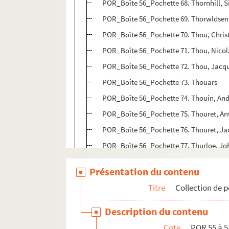
POR_Boîte 56_Pochette 68. Thornhill, S
POR_Boîte 56_Pochette 69. Thorwldsen,
POR_Boîte 56_Pochette 70. Thou, Chris
POR_Boîte 56_Pochette 71. Thou, Nicol
POR_Boîte 56_Pochette 72. Thou, Jac
POR_Boîte 56_Pochette 73. Thouars
POR_Boîte 56_Pochette 74. Thouin, An
POR_Boîte 56_Pochette 75. Thouret, An
POR_Boîte 56_Pochette 76. Thouret, J
POR_Boîte 56_Pochette 77. Thurloe, Jo
POR_Boîte 57_Pochette 01. Tiepolo, Gi
Présentation du contenu
POR_Boîte 57_Pochette 02. Tibére, Tibe
Titre
Collection de p
POR_Boîte 57_Pochette 03. Tideman, P
POR_Boîte 57_Pochette 04. Tieck, Ludw
Description du contenu
POR_Boîte 57_Pochette 05. Tiercelin, C
Cote
POR 55 à 5