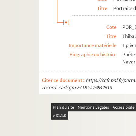
POR_Boîte 57_Pochette 06. Tillemans, 
Titre
Portraits 
POR_Boîte 57_Pochette 07. Tillemont, L
POR_Boîte 57_Pochette 08. Tillotson, J
Cote
POR_B
POR_Boîte 57_Pochette 09. Tilly, Jean T
Titre
Thiba
POR_Boîte 57_Pochette 10. Tippoo-Saï
Importance matérielle
1 pièc
POR_Boîte 57_Pochette 11. Tirant, Ed
Biographie ou histoire
Poète
Navar
POR_Boîte 57_Pochette 12. Tirant, Mart
POR_Boîte 57_Pochette 13. Tirard
Citer ce document :
https://ccfr.bnf.fr/por
POR_Boîte 57_Pochette 14. Tiraqueau,
record=eadcgm:EADC:a79842613
POR_Boîte 57_Pochette 15. Tissot, Pier
POR_Boîte 57_Pochette 16. Tite-Live
Plan du site
Mentions Légales
Accessibilit
POR_Boîte 57_Pochette 17. Titien
v 31.1.0
POR_Boîte 57_Pochette 18. Titus, Flav
POR_Boîte 57_Pochette 19. Tocht, Jaco