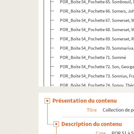
POR_Boîte 54_Pochette 65. Sombreuil, M
POR_Boîte 54_Pochette 66. Somers, Jo
POR_Boîte 54_Pochette 67. Somerset, W
POR_Boîte 54_Pochette 68. Somerset, W
POR_Boîte 54_Pochette 69. Somerset, Ro
POR_Boîte 54_Pochette 70. Sommariva,
POR_Boîte 54_Pochette 71. Sommé
POR_Boîte 54_Pochette 72. Son, Georg
POR_Boîte 54_Pochette 73. Sonnius, Fra
POR_Boîte 54_Pochette 74. Sonoy, Thé
POR_Boîte 54_Pochette 75. Sophie, Ale
Présentation du contenu
POR_Boîte 54_Pochette 76. Sorel, Agnè
Titre
Collection de p
POR_Boîte 54_Pochette 77. Sottile, Nic
POR_Boîte 54_Pochette 78. Soubise, Cha
Description du contenu
POR_Boîte 55_Pochette 01. Soufflot, J
Cote
POR 51 à 5