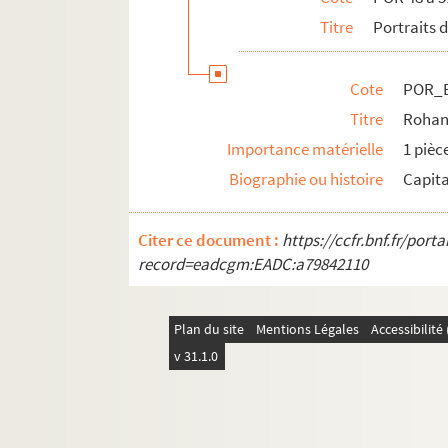
POR_Boîte 50_Pochette 81. Ronsin, le 
Titre
Portraits 
POR_Boîte 50_Pochette 82. Roore, Jacq
POR_Boîte 50_Pochette 83. Rooke, Sir 
Cote
POR_B
POR_Boîte 51_Pochette 01. Roos, Jean
Titre
Rohan,
POR_Boîte 51_Pochette 02. Roos, Phili
Importance matérielle
1 pièc
POR_Boîte 51_Pochette 03. Roquelyne
Biographie ou histoire
Capita
POR_Boîte 51_Pochette 04. Rosa, Salva
Citer ce document :
https://ccfr.bnf.fr/por
POR_Boîte 51_Pochette 05. Rosny, Léon
record=eadcgm:EADC:a79842110
POR_Boîte 51_Pochette 06. Rossi, Fran
POR_Boîte 51_Pochette 07. Rossi, Prope
Plan du site
Mentions Légales
Accessibilit
POR_Boîte 51_Pochette 08. Rossini, G
v 31.1.0
POR_Boîte 51_Pochette 09. Rosso, Giov
POR_Boîte 51_Pochette 10. Rossum, Ma
POR_Boîte 51_Pochette 11. Rothschild,