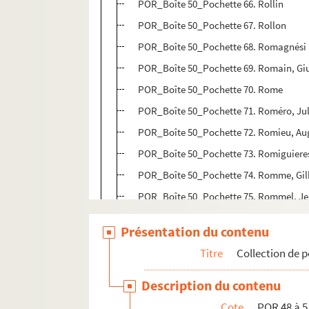
POR_Boîte 50_Pochette 66. Rollin
POR_Boîte 50_Pochette 67. Rollon
POR_Boîte 50_Pochette 68. Romagnési
POR_Boîte 50_Pochette 69. Romain, Giul
POR_Boîte 50_Pochette 70. Rome
POR_Boîte 50_Pochette 71. Roméro, Ju
POR_Boîte 50_Pochette 72. Romieu, Au
POR_Boîte 50_Pochette 73. Romiguiere
POR_Boîte 50_Pochette 74. Romme, Gil
POR_Boîte 50_Pochette 75. Rommel, J
POR_Boîte 50_Pochette 76. Rommel, Ni
Présentation du contenu
POR_Boîte 50_Pochette 77. Romulus
Titre
Collection de p
POR_Boîte 50_Pochette 78. Rombouts,
POR_Boîte 50_Pochette 79. Rondelet, G
Description du contenu
POR_Boîte 50_Pochette 80. Ronsard, Pi
Cote
POR 48 à 5