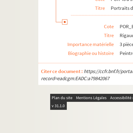
POR_Boîte 50_Pochette 38. Rochefort, L
Titre
Portraits 
POR_Boîte 50_Pochette 39. Rochelle, d
POR_Boîte 50_Pochette 40. Rochester, 
Cote
POR_B
POR_Boîte 50_Pochette 41. Rochlich, D
Titre
Rigau
POR_Boîte 50_Pochette 42. Rodenbach,
Importance matérielle
3 pièc
POR_Boîte 50_Pochette 43. Rodet
Biographie ou histoire
Peintr
POR_Boîte 50_Pochette 44. Rodolphe Ie
Citer ce document :
https://ccfr.bnf.fr/por
POR_Boîte 50_Pochette 45. Rodolphe II
record=eadcgm:EADC:a79842067
POR_Boîte 50_Pochette 46. Rodolphe II
POR_Boîte 50_Pochette 47. Roëpel, Ko
Plan du site
Mentions Légales
Accessibilit
POR_Boîte 50_Pochette 48. Roger, dit L
v 31.1.0
POR_Boîte 50_Pochette 49. Roger, Sam
POR_Boîte 50_Pochette 50. Rogier, Cha
POR_Boîte 50_Pochette 51. Rogres, Lu