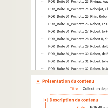
POR_Boîte 50_Pochette 23. Rivinus, Au
POR_Boîte 50_Pochette 24. Roberjot, C
POR_Boîte 50_Pochette 25. Rhin, Robert
POR_Boîte 50_Pochette 26. Robert, Le 
POR_Boîte 50_Pochette 27. Robert, le-F
POR_Boîte 50_Pochette 28. Robert II, dit
POR_Boîte 50_Pochette 29. Robert, de 
POR_Boîte 50_Pochette 30. Robert, de 
POR_Boîte 50_Pochette 31. Robert, le F
POR_Boîte 50_Pochette 32. Robert, le 
POR_Boîte 50_Pochette 33. Robert, Jea
Présentation du contenu
POR_Boîte 50_Pochette 34. Robert, Lou
Titre
Collection de p
POR_Boîte 50_Pochette 35. Robertson, 
POR_Boîte 50_Pochette 36. Robespierre
Description du contenu
POR_Boîte 50_Pochette 37. Rochambeau
Cote
POR 48 à 5