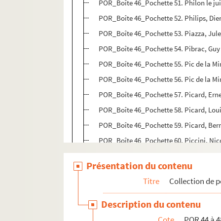
POR_Boîte 46_Pochette 51. Philon le jui
POR_Boîte 46_Pochette 52. Philips, Die
POR_Boîte 46_Pochette 53. Piazza, Jule
POR_Boîte 46_Pochette 54. Pibrac, Guy 
POR_Boîte 46_Pochette 55. Pic de la Mi
POR_Boîte 46_Pochette 56. Pic de la Mi
POR_Boîte 46_Pochette 57. Picard, Ern
POR_Boîte 46_Pochette 58. Picard, Lou
POR_Boîte 46_Pochette 59. Picard, Ber
POR_Boîte 46_Pochette 60. Piccini, Nic
POR_Boîte 46_Pochette 61. Piccolomini
Présentation du contenu
POR_Boîte 46_Pochette 62. Piccolomini,
Titre
Collection de p
POR_Boîte 46_Pochette 63. Piccolomini
POR_Boîte 46_Pochette 64. Pichegru, J
Description du contenu
POR_Boîte 46_Pochette 65. Pichon, Le 
Cote
POR 44 à 4