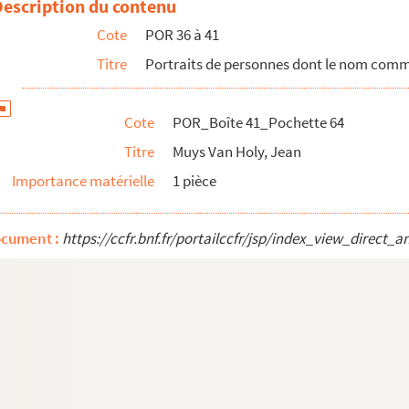
Description du contenu
Cote
POR 36 à 41
Titre
Portraits de personnes dont le nom com
 de Felix (comte)
Cote
POR_Boîte 41_Pochette 64
Titre
Muys Van Holy, Jean
Importance matérielle
1 pièce
ocument :
https://ccfr.bnf.fr/portailccfr/jsp/index_view_dire
mence par N
ence par O
mence par P
 par Q
mence par R
mence par S