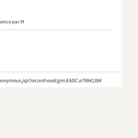
mence par M
ct_anonymous.jsp?record=eadcgm:EADC:a79841384