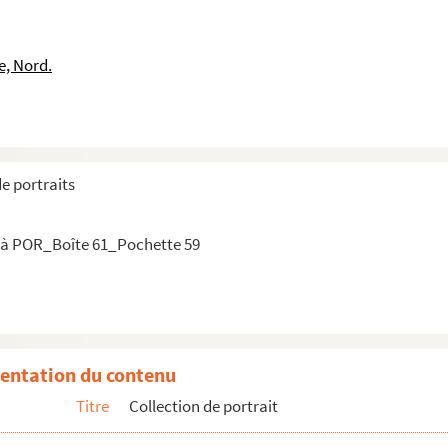
e, Nord.
ienheureux)
de portraits
harles (prince)
 à POR_Boîte 61_Pochette 59
ban
entation du contenu
Titre
Collection de portrait
red (de)