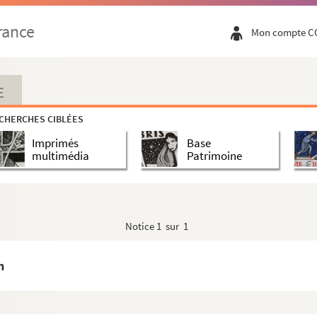
rance
Mon compte C
E
les (duc de)
CHERCHES CIBLÉES
Imprimés
Base
multimédia
Patrimoine
 de Lobau)
Barthélémi (baron)
Notice
1 sur 1
s de)
eus
n
as (de)