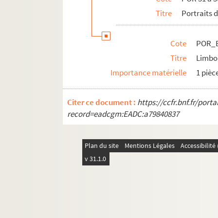
POR_Boîte 35_Pochette 11. Longkius, H
Titre
Portraits 
POR_Boîte 35_Pochette 12. Longueil, Ch
POR_Boîte 35_Pochette 13. Longueville
Cote
POR_B
POR_Boîte 35_Pochette 14. Longueville, 
Titre
Limbo
POR_Boîte 35_Pochette 15. Lopes Da Ve
Importance matérielle
1 pièc
POR_Boîte 35_Pochette 16. Lope De Vég
Citer ce document :
POR_Boîte 35_Pochette 17. Lorges, Guy-
https://ccfr.bnf.fr/por
record=eadcgm:EADC:a79840837
POR_Boîte 35_Pochette 18. Lorme, Mari
POR_Boîte 35_Pochette 19. Lorain, Cha
Plan du site
Mentions Légales
Accessibilit
POR_Boîte 35_Pochette 20. Lorrain, Cl
v 31.1.0
POR_Boîte 35_Pochette 21. Lorraine, Ch
POR_Boîte 35_Pochette 22. Lorraine, Fr
POR_Boîte 35_Pochette 23. Lorraine, Ch
POR_Boîte 35_Pochette 24. Lorraine, El