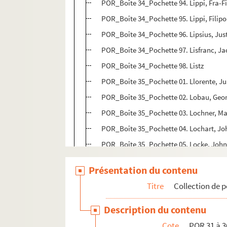
POR_Boîte 34_Pochette 94. Lippi, Fra-Fi
POR_Boîte 34_Pochette 95. Lippi, Filipo
POR_Boîte 34_Pochette 96. Lipsius, Jus
POR_Boîte 34_Pochette 97. Lisfranc, J
POR_Boîte 34_Pochette 98. Listz
POR_Boîte 35_Pochette 01. Llorente, J
POR_Boîte 35_Pochette 02. Lobau, Geo
POR_Boîte 35_Pochette 03. Lochner, Mau
POR_Boîte 35_Pochette 04. Lochart, Jo
POR_Boîte 35_Pochette 05. Locke, Joh
POR_Boîte 35_Pochette 06. Lohéac, Andr
Présentation du contenu
POR_Boîte 35_Pochette 07. Loiseau, Je
Titre
Collection de p
POR_Boîte 35_Pochette 08. Lombar, La
POR_Boîte 35_Pochette 09. Loménie De 
Description du contenu
POR_Boîte 35_Pochette 10. Longa, Mar
Cote
POR 31 à 3