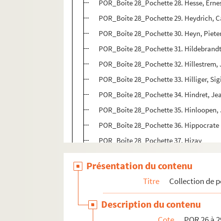
POR_Boîte 28_Pochette 28. Hesse, Erne
POR_Boîte 28_Pochette 29. Heydrich, C
POR_Boîte 28_Pochette 30. Heyn, Piete
POR_Boîte 28_Pochette 31. Hildebrandt
POR_Boîte 28_Pochette 32. Hillestrem,
POR_Boîte 28_Pochette 33. Hilliger, Si
POR_Boîte 28_Pochette 34. Hindret, Je
POR_Boîte 28_Pochette 35. Hinloopen,
POR_Boîte 28_Pochette 36. Hippocrate
POR_Boîte 28_Pochette 37. Hizay
POR_Boîte 28_Pochette 38. Hobbes, T
Présentation du contenu
POR_Boîte 28_Pochette 39. Hoche, Laz
Titre
Collection de p
POR_Boîte 28_Pochette 40. Hocquincour
POR_Boîte 28_Pochette 41. Höe De Hol
Description du contenu
POR_Boîte 28_Pochette 42. Hoeck, Robe
Cote
POR 26 à 2