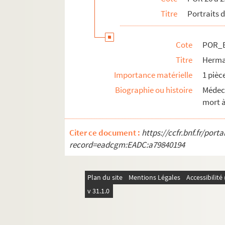
POR_Boîte 28_Pochette 43. Hoet, Guer
Titre
Portraits
POR_Boîte 28_Pochette 44. Hoffman, E
POR_Boîte 28_Pochette 45. Hoffman, Fr
Cote
POR_B
POR_Boîte 28_Pochette 46. Hoffmann, 
Titre
Herma
POR_Boîte 28_Pochette 47. Hogarth, W
Importance matérielle
1 pièc
POR_Boîte 28_Pochette 48. Hogerbeet
Biographie ou histoire
Médeci
mort à
POR_Boîte 28_Pochette 49. Holbach, Pa
POR_Boîte 28_Pochette 50. Holbein, H
Citer ce document :
https://ccfr.bnf.fr/por
POR_Boîte 28_Pochette 51. Holberg, An
record=eadcgm:EADC:a79840194
POR_Boîte 28_Pochette 52. Hohenlohe, 
POR_Boîte 28_Pochette 53. Hohenlohe-W
Plan du site
Mentions Légales
Accessibilit
POR_Boîte 28_Pochette 54. Hohndorff, 
v 31.1.0
POR_Boîte 28_Pochette 55. Holland, J
POR_Boîte 28_Pochette 56. Holland, He