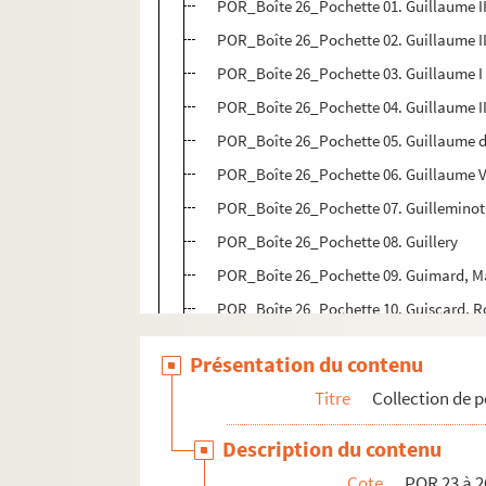
POR_Boîte 26_Pochette 01. Guillaume I
POR_Boîte 26_Pochette 02. Guillaume I
POR_Boîte 26_Pochette 03. Guillaume I
POR_Boîte 26_Pochette 04. Guillaume II
POR_Boîte 26_Pochette 05. Guillaume d
POR_Boîte 26_Pochette 06. Guillaume V
POR_Boîte 26_Pochette 07. Guillemino
POR_Boîte 26_Pochette 08. Guillery
POR_Boîte 26_Pochette 09. Guimard, M
POR_Boîte 26_Pochette 10. Guiscard, R
POR_Boîte 26_Pochette 11. Guise, Charl
Présentation du contenu
POR_Boîte 26_Pochette 12. Guise, Charl
Titre
Collection de p
POR_Boîte 26_Pochette 13. Guise, Franç
POR_Boîte 26_Pochette 14. Guise, Henri
Description du contenu
POR_Boîte 26_Pochette 15. Guise, Louis
Cote
POR 23 à 2