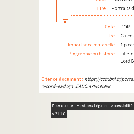
POR_Boîte 26_Pochette 16. Guizot, Fra
Titre
Portraits 
POR_Boîte 26_Pochette 17. Guizot, Pa
POR_Boîte 26_Pochette 18. Gulliver, L.
Cote
POR_B
POR_Boîte 26_Pochette 19. Gundermann
Titre
Guicci
POR_Boîte 26_Pochette 20. Gunfrid (Le
Importance matérielle
1 pièc
POR_Boîte 26_Pochette 21. Gunther, C
Biographie ou histoire
Fille
Lord B
POR_Boîte 26_Pochette 22. Gustave Ier
POR_Boîte 26_Pochette 23. Gustave-Ad
Citer ce document :
https://ccfr.bnf.fr/por
POR_Boîte 26_Pochette 24. Gustave III
record=eadcgm:EADC:a79839998
POR_Boîte 26_Pochette 25. Gutemberg, J
POR_Boîte 26_Pochette 26. Guillaume 
Plan du site
Mentions Légales
Accessibilit
POR_Boîte 26_Pochette 27. Guillaume I
v 31.1.0
POR_Boîte 26_Pochette 28. Guillaume I
POR_Boîte 26_Pochette 29. Guillaume III