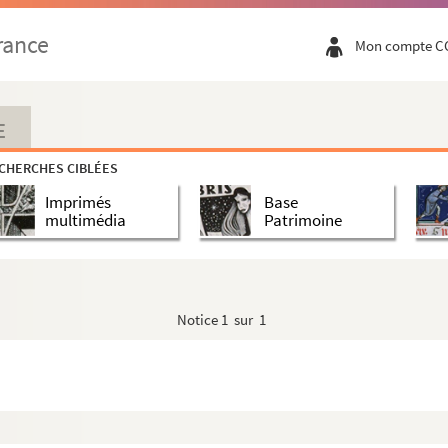
rance
Mon compte C
Abbé)
E
iste
CHERCHES CIBLÉES
Imprimés
Base
s-Caesar
multimédia
Patrimoine
t)
Notice
1 sur 1
rquis de)