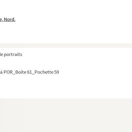
e, Nord.
de portraits
Laurent
 à POR_Boîte 61_Pochette 59
Comte)
i (Dit le)
brogiotto Bondon (Dit)