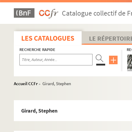
POR_Boîte 23_Pochette 78. Gérard, François (Baron)
Catalogue collectif de F
POR_Boîte 23_Pochette 79. Gérard, Philippe-Louis (
POR_Boîte 23_Pochette 80. Gerbais, Jean
POR_Boîte 23_Pochette 81. Gerbier, Balthasar
LES CATALOGUES
LE RÉPERTOIR
POR_Boîte 23_Pochette 82. Gerbier, Pierre-Jean-Bapt
RECHERCHE RAPIDE
RE
POR_Boîte 23_Pochette 83. Gerlach, Adolphe (De)
POR_Boîte 23_Pochette 84. Germanicus, Caius-Juliu
POR_Boîte 23_Pochette 85. Gérome, Jean-Léon
POR_Boîte 23_Pochette 86. Gerritsz, Lubert
Accueil CCFr
Girard, Stephen
>
POR_Boîte 23_Pochette 87. Gerson, Jean-Charles (Di
POR_Boîte 23_Pochette 88. Gertrude
POR_Boîte 23_Pochette 89. Gessner, J. Mathias
Girard, Stephen
POR_Boîte 23_Pochette 90. Gessner, Salomon
POR_Boîte 24_Pochette 01. Gesvres, Louis Potier (Ma