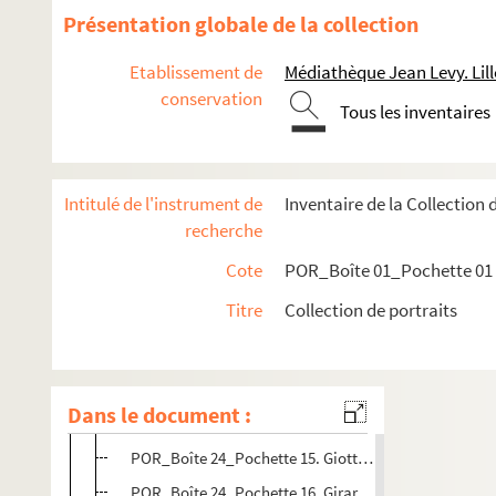
POR_Boîte 24_Pochette 02. Gheest, Wybrand (De)
Présentation globale de la collection
POR_Boîte 24_Pochette 03. Ghesquiere, Joseph
Etablissement de
Médiathèque Jean Levy. Lill
POR_Boîte 24_Pochette 04. Giannone, Pierre
conservation
Tous les inventaires
POR_Boîte 24_Pochette 05. Gibbon, Edouard
POR_Boîte 24_Pochette 06. Gibbons, Grinling
POR_Boîte 24_Pochette 07. Gigoux, Jean
Intitulé de l'instrument de
Inventaire de la Collection 
POR_Boîte 24_Pochette 08. Gilbert, Nicolas-Joseph-
recherche
POR_Boîte 24_Pochette 09. Gilbert De Voisins, Pierre
Cote
POR_Boîte 01_Pochette 01
POR_Boîte 24_Pochette 10. Gilles, Jacques
Titre
Collection de portraits
POR_Boîte 24_Pochette 11. Gilly, Jacques-Laurent (
POR_Boîte 24_Pochette 12. Ginguenée, Pierre-Louis
POR_Boîte 24_Pochette 13. Gioisa, François (De)
Dans le document :
POR_Boîte 24_Pochette 14. Giorgion, Giorgio Barbarell
POR_Boîte 24_Pochette 15. Giotto, Angiolotto ou Am
POR_Boîte 24_Pochette 16. Girard, Stephen