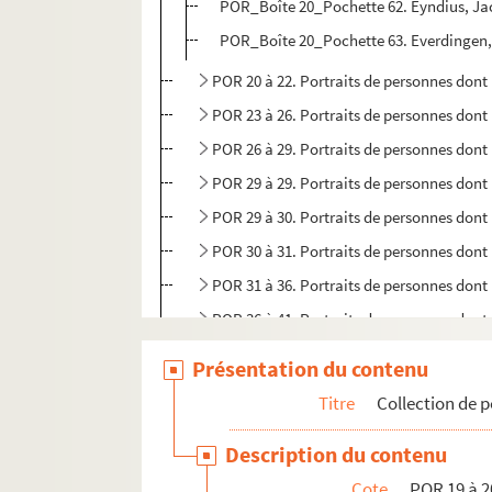
POR_Boîte 20_Pochette 62. Eyndius, J
POR_Boîte 20_Pochette 63. Everdingen, 
POR 20 à 22. Portraits de personnes don
POR 23 à 26. Portraits de personnes don
POR 26 à 29. Portraits de personnes don
POR 29 à 29. Portraits de personnes don
POR 29 à 30. Portraits de personnes don
POR 30 à 31. Portraits de personnes don
POR 31 à 36. Portraits de personnes don
POR 36 à 41. Portraits de personnes do
POR 42 à 43. Portraits de personnes don
Présentation du contenu
POR 43 à 9. Portraits de personnes dont
Titre
Collection de p
POR 44 à 48. Portraits de personnes don
Description du contenu
POR 48. Portraits de personnes dont le
Cote
POR 19 à 2
POR 48 à 51. Portraits de personnes don