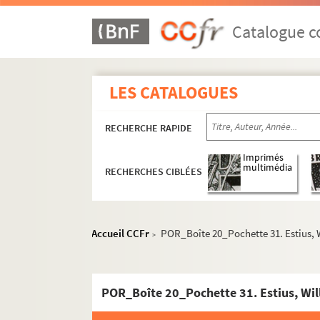
POR_Boîte 20_Pochette 01. Erasme, Dési
Catalogue co
POR_Boîte 20_Pochette 02. Ercilla y Zu
POR_Boîte 20_Pochette 03. Eric XIV
POR_Boîte 20_Pochette 04. Ericvanski,
LES CATALOGUES
POR_Boîte 20_Pochette 05. Emmerins, 
POR_Boîte 20_Pochette 06. Ernest
RECHERCHE RAPIDE
POR_Boîte 20_Pochette 07. Ernest
Imprimés
POR_Boîte 20_Pochette 08. Erskine, Jo
multimédia
RECHERCHES CIBLÉES
POR_Boîte 20_Pochette 09. Es, Jacques
POR_Boîte 20_Pochette 10. Escayrac De
Accueil CCFr
POR_Boîte 20_Pochette 31. Estius, W
POR_Boîte 20_Pochette 11. Escher De L
>
POR_Boîte 20_Pochette 12. Eschine
POR_Boîte 20_Pochette 13. Escobar y 
POR_Boîte 20_Pochette 31. Estius, Wil
POR_Boîte 20_Pochette 14. Esménard, 