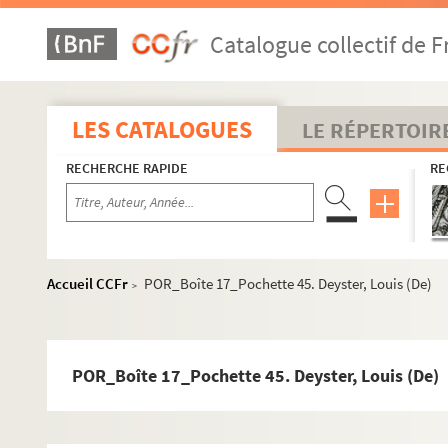
POR_Boîte 17_Pochette 17. Desaguliers, Jean-Théop
Catalogue collectif de F
POR_Boîte 17_Pochette 18. Desaix De Veygoux, Louis
POR_Boîte 17_Pochette 19. Desangins, Christophe-F
POR_Boîte 17_Pochette 20. Desault, Pierre
LES CATALOGUES
LE RÉPERTOIR
POR_Boîte 17_Pochette 21. Desbordes-Valmore, Marce
RECHERCHE RAPIDE
RE
POR_Boîte 17_Pochette 22. Descartes, René
POR_Boîte 17_Pochette 23. Deschamps, Jean-Marie
POR_Boîte 17_Pochette 24. Deschamps De Pas, Augu
POR_Boîte 17_Pochette 25. Deschanps, Emile
Accueil CCFr
POR_Boîte 17_Pochette 45. Deyster, Louis (De)
>
POR_Boîte 17_Pochette 26. Desfontaines, René-Loui
POR_Boîte 17_Pochette 27. Desfourneaux, Edme-Eti
POR_Boîte 17_Pochette 28. Desgenettes, René-Nicola
POR_Boîte 17_Pochette 45. Deyster, Louis (De)
POR_Boîte 17_Pochette 29. Deshoulieres, Antoinette 
POR_Boîte 17_Pochette 30. Desjardins, Martin