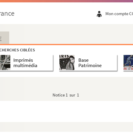
hile
rance
Mon compte C
-Charles-Antoine
rançois
E
line-Joseph-Félicité
CHERCHES CIBLÉES
Imprimés
Base
multimédia
Patrimoine
ste
che
Notice
1 sur 1
enne-Borne
s Dufriche (Baron de)
Du Ligier de la Garde (Madame)