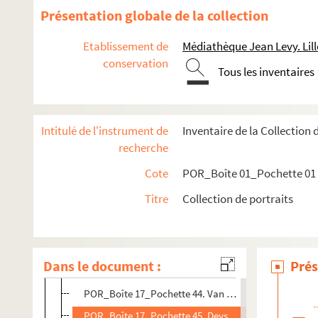
POR_Boîte 17_Pochette 31. Desmarets, Nicolas
Présentation globale de la collection
POR_Boîte 17_Pochette 32. Desmoulins, Lucie-Simpl
Etablissement de
Médiathèque Jean Levy. Lill
POR_Boîte 17_Pochette 33. Desnoyers, Auguste-Gasp
conservation
Tous les inventaires
POR_Boîte 17_Pochette 34. Desplanques
POR_Boîte 17_Pochette 35. Desportes, Philippe
POR_Boîte 17_Pochette 36. Dessolles, Jean-Joseph-P
Intitulé de l'instrument de
Inventaire de la Collection 
POR_Boîte 17_Pochette 37. Destouches, Philippe-Nér
recherche
POR_Boîte 17_Pochette 38. Dévéria
Cote
POR_Boîte 01_Pochette 01
POR_Boîte 17_Pochette 39. De Vigne, Félix
Titre
Collection de portraits
POR_Boîte 17_Pochette 40. Devinck, François
POR_Boîte 17_Pochette 41. Devonshire, Charles Blou
POR_Boîte 17_Pochette 42. Devonshire, Edward Cou
Dans le document :
Prés
POR_Boîte 17_Pochette 43. Devonshire, William (Duc
POR_Boîte 17_Pochette 44. Van Deynum, Jean-Bapti
POR_Boîte 17_Pochette 45. Deyster, Louis (De)