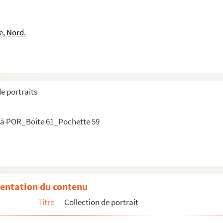
ice-Camille-Benoit
e, Nord.
ard-Louis-Boucher (Baron de)
aul-Augustin (Marquis de)
de portraits
icault
 à POR_Boîte 61_Pochette 59
nt, Baron de Montjoy (Comte de)
rtenay (Comte de)
entation du contenu
 de)
Titre
Collection de portrait
ste