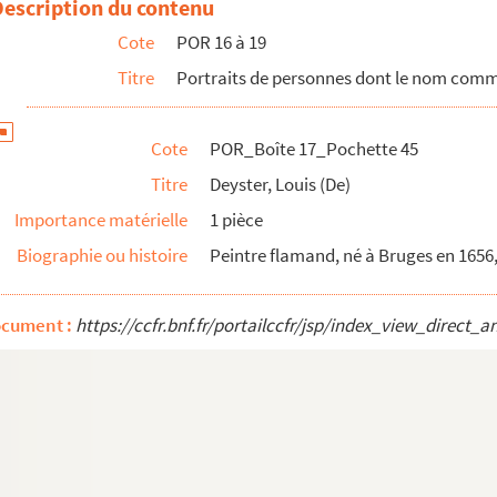
Description du contenu
)
Cote
POR 16 à 19
Titre
Portraits de personnes dont le nom com
-Madeleine
Cote
POR_Boîte 17_Pochette 45
Titre
Deyster, Louis (De)
an)
Importance matérielle
1 pièce
Biographie ou histoire
Peintre flamand, né à Bruges en 1656
ocument :
https://ccfr.bnf.fr/portailccfr/jsp/index_view_dire
er (Dit)
 Pédanius)