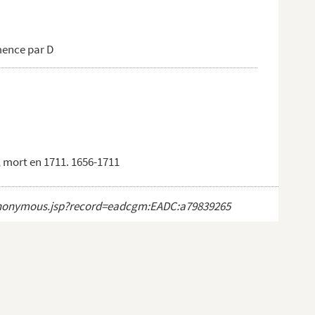
mence par D
, mort en 1711. 1656-1711
ct_anonymous.jsp?record=eadcgm:EADC:a79839265