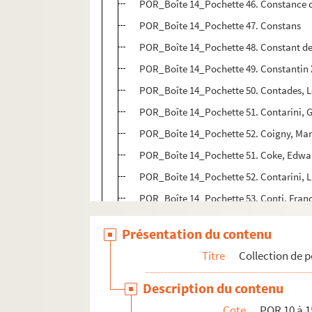
POR_Boîte 14_Pochette 46. Constance d
POR_Boîte 14_Pochette 47. Constans
POR_Boîte 14_Pochette 48. Constant d
POR_Boîte 14_Pochette 49. Constantin X
POR_Boîte 14_Pochette 50. Contades, L
POR_Boîte 14_Pochette 51. Contarini, 
POR_Boîte 14_Pochette 52. Coigny, Mari
POR_Boîte 14_Pochette 51. Coke, Edwa
POR_Boîte 14_Pochette 52. Contarini, L
POR_Boîte 14_Pochette 53. Conti, Franç
POR_Boîte 14_Pochette 54. Conti, Franç
Présentation du contenu
POR_Boîte 14_Pochette 55. Conway, T
Titre
Collection de p
POR_Boîte 14_Pochette 56. Cook, Jame
POR_Boîte 14_Pochette 57. Cooper, Ja
Description du contenu
POR_Boîte 14_Pochette 58. Cooper, Ant
Cote
POR 10 à 1