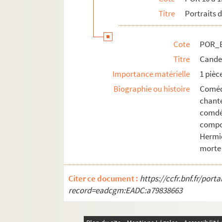
POR_Boîte 10_Pochette 60. Caravage, M
Titre
Portraits 
POR_Boîte 10_Pochette 61. Caralda, Po
POR_Boîte 10_Pochette 62. Caravagial,
Cote
POR_B
POR_Boîte 10_Pochette 63. Cardan, Jé
Titre
Candei
POR_Boîte 10_Pochette 64. Caribert Ier
Importance matérielle
1 pièc
POR_Boîte 10_Pochette 65. Carra-Saint
Biographie ou histoire
Coméd
chante
POR_Boîte 10_Pochette 66. Carache, A
comdé
POR_Boîte 10_Pochette 67. Carracci, A
compos
POR_Boîte 10_Pochette 68. Carrel, Ar
Hermio
morte 
POR_Boîte 10_Pochette 69. Carrier, Jea
POR_Boîte 10_Pochette 70. Carriera, R
Citer ce document :
https://ccfr.bnf.fr/por
POR_Boîte 10_Pochette 71. Carron, Guy
record=eadcgm:EADC:a79838663
POR_Boîte 10_Pochette 72. Cartigny, C
POR_Boîte 10_Pochette 73. Cartellier, P