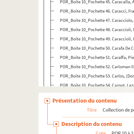
POR_Boîte 10_Pochette 45. Caracalla, 
POR_Boîte 10_Pochette 46. Caracci, Fr
POR_Boîte 10_Pochette 47. Caracciolo,
POR_Boîte 10_Pochette 48. Caraccioli, 
POR_Boîte 10_Pochette 49. Caraccioli, 
POR_Boîte 10_Pochette 50. Carafa De C
POR_Boîte 10_Pochette 51. Caraffa, Pie
POR_Boîte 10_Pochette 52. Carloman II
POR_Boîte 10_Pochette 53. Carlos, (Don
POR_Boîte 10_Pochette 54. Carnot, Laz
POR_Boîte 10_Pochette 55. Carline de 
Présentation du contenu
POR_Boîte 10_Pochette 56. Carolne, Ma
Titre
Collection de p
POR_Boîte 10_Pochette 57. Caron, Anto
POR_Boîte 10_Pochette 58. Carondelet,
Description du contenu
POR_Boîte 10_Pochette 59. Caramuel d
Cote
POR 10 à 1