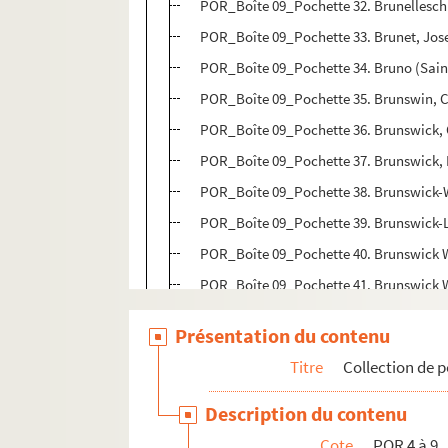
POR_Boîte 09_Pochette 32. Brunelleschi,
POR_Boîte 09_Pochette 33. Brunet, Jos
POR_Boîte 09_Pochette 34. Bruno (Sain
POR_Boîte 09_Pochette 35. Brunswin, C
POR_Boîte 09_Pochette 36. Brunswick, 
POR_Boîte 09_Pochette 37. Brunswick, F
POR_Boîte 09_Pochette 38. Brunswick-W
POR_Boîte 09_Pochette 39. Brunswick-
POR_Boîte 09_Pochette 40. Brunswick W
POR_Boîte 09_Pochette 41. Brunswick W
POR_Boîte 09_Pochette 42. Brutus, Luc
Présentation du contenu
POR_Boîte 09_Pochette 43. Bruxellles, 
Titre
Collection de p
POR_Boîte 09_Pochette 44. Bruyn, Corne
POR_Boîte 09_Pochette 45. Buat, Louis
Description du contenu
POR_Boîte 09_Pochette 46. Bucer, Mart
Cote
POR 4 à 9