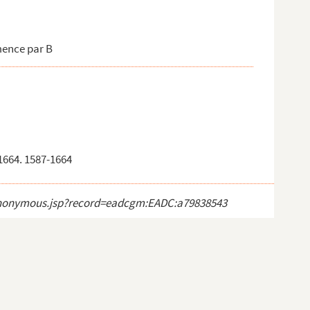
mence par B
1664. 1587-1664
ct_anonymous.jsp?record=eadcgm:EADC:a79838543