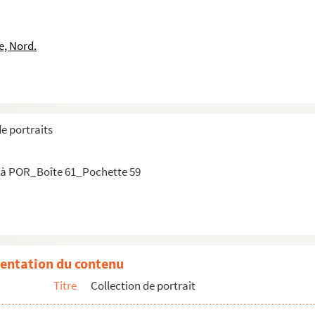
deilles (Seigneur De)
e, Nord.
(Seigneur de)
de portraits
 de)
omas
 à POR_Boîte 61_Pochette 59
e Tonnelier (Baron de)
entation du contenu
Titre
Collection de portrait