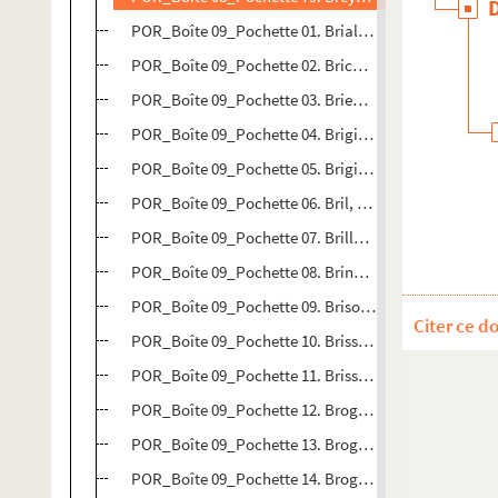
POR_Boîte 09_Pochette 01. Brial, Michel-Jean-Josep
POR_Boîte 09_Pochette 02. Brichant, Nicolas (De)
POR_Boîte 09_Pochette 03. Brienne, Gauthier VI (De)
POR_Boîte 09_Pochette 04. Brigide (Sainte)
POR_Boîte 09_Pochette 05. Brigitte (Sainte)
POR_Boîte 09_Pochette 06. Bril, Paul
POR_Boîte 09_Pochette 07. Brillat-Savarin
POR_Boîte 09_Pochette 08. Brinvilliers, Marie-Margu
POR_Boîte 09_Pochette 09. Brisonnet, Guillaume
Citer ce d
POR_Boîte 09_Pochette 10. Brisson, Barnabé
POR_Boîte 09_Pochette 11. Brissot De Warville, Jean
POR_Boîte 09_Pochette 12. Broglie, François-Marie (
POR_Boîte 09_Pochette 13. Broglie, Victor-François 
POR_Boîte 09_Pochette 14. Broglie, Achille-Charles-