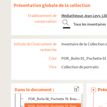
POR_Boîte 08_Pochettte 65. Brantôme, Pierre de Bour
Présentation globale de la collection
POR_Boîte 08_Pochette 66. Brauwer, Adrien
Etablissement de
Médiathèque Jean Levy. Lill
POR_Boîte 08_Pochette 67. Brayer
conservation
Tous les inventaires
POR_Boîte 08_Pochette 68. Brédael, Pierre-Van
POR_Boîte 08_Pochette 69. Bréa (Général)
POR_Boîte 08_Pochette 70. Brederode, Jean-Wolfert 
Intitulé de l'instrument de
Inventaire de la Collection 
POR_Boîte 08_Pochette 71. Brederode, Henri (Comte
recherche
POR_Boîte 08_Pochette 72. Brémontier, Nicolas-Th
Cote
POR_Boîte 01_Pochette 01
POR_Boîte 08_Pochette 73. Brenz, Jean
Titre
Collection de portraits
POR_Boîte 08_Pochette 74. Bretagne (le Duc de)
POR_Boîte 08_Pochette 75. Breteuil, Louis-Auguste L
POR_Boîte 08_Pochette 76. Brett (Sir Piercy)
Dans le document :
Prés
POR_Boîte 08_Pochette 77. Breughel-Le Vieux, Pierre
POR_Boîte 08_Pochette 78. Breughel, Jean
POR_Boîte 08_Pochette 79. Breydel, Georges