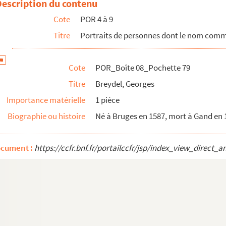
Description du contenu
h
Cote
POR 4 à 9
Titre
Portraits de personnes dont le nom com
Cote
POR_Boîte 08_Pochette 79
Titre
Breydel, Georges
Importance matérielle
1 pièce
Biographie ou histoire
Né à Bruges en 1587, mort à Gand en 
erite d'Aubray (Marquise de)
ocument :
https://ccfr.bnf.fr/portailccfr/jsp/index_view_dire
-Pierre
Duc de)
(Duc de)
Léonce-Victor (Duc de)