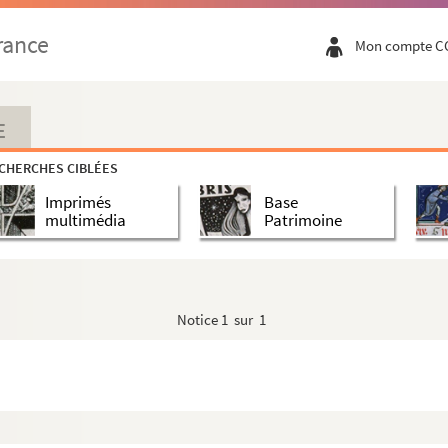
rance
Mon compte C
r
(De)
E
illaume, Margrave (De)
CHERCHES CIBLÉES
uillaume
Imprimés
Base
multimédia
Patrimoine
smond
ges
Notice
1 sur 1
er
réderic