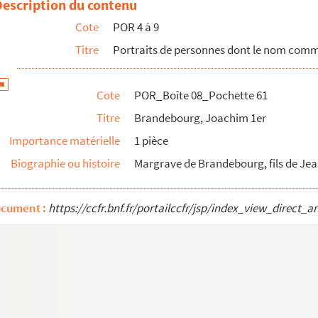
Description du contenu
réderic
Cote
POR 4 à 9
Titre
Portraits de personnes dont le nom com
deilles (Seigneur De)
Cote
POR_Boîte 08_Pochette 61
Titre
Brandebourg, Joachim 1er
Importance matérielle
1 pièce
Biographie ou histoire
Margrave de Brandebourg, fils de Jea
(Seigneur de)
ocument :
https://ccfr.bnf.fr/portailccfr/jsp/index_view_dire
 de)
omas
e Tonnelier (Baron de)