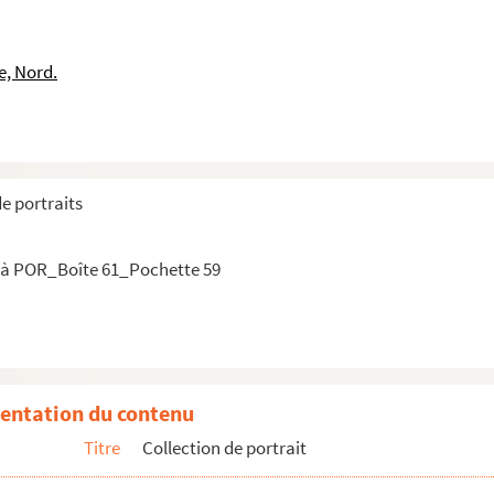
 (Duc de)
e, Nord.
de portraits
r
(De)
 à POR_Boîte 61_Pochette 59
illaume, Margrave (De)
uillaume
smond
entation du contenu
ges
Titre
Collection de portrait
er