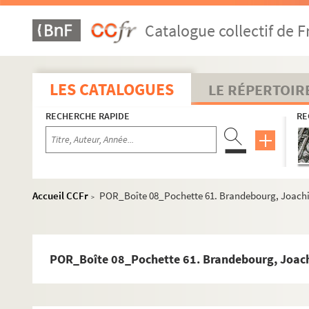
POR_Boîte 08_Pochette 33. Bourmont, Louis Auguste
Catalogue collectif de F
POR_Boîte 08_Pochette 34. Bousbecque, Auger (De)
POR_Boîte 08_Pochette 35. Bousquier
POR_Boîte 08_Pochette 36. Bouvet, François-Joseph
LES CATALOGUES
LE RÉPERTOIR
POR_Boîte 08_Pochette 37. Boyle, Robert
RECHERCHE RAPIDE
RE
POR_Boîte 08_Pochette 38. Boysot, Louis (De)
POR_Boîte 08_Pochette 39. Bra, Théophile
POR_Boîte 08_Pochette 40. Bracquemond
POR_Boîte 08_Pochette 41. Braekeleer, Ferdinand (D
Accueil CCFr
POR_Boîte 08_Pochette 61. Brandebourg, Joach
>
POR_Boîte 08_Pochette 42. Bragance, Jean (Duc de)
POR_Boîte 08_Pochette 43. Bramante, Donato-Lazza
POR_Boîte 08_Pochette 44. Brame, Jules
POR_Boîte 08_Pochette 61. Brandebourg, Joac
POR_Boîte 08_Pochette 45. Brame, Josse-Auguste-J
POR_Boîte 08_Pochettte 46. Bramer, Léonard