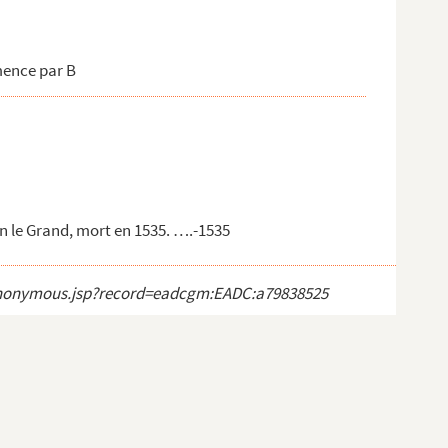
mence par B
n le Grand, mort en 1535. ….-1535
ct_anonymous.jsp?record=eadcgm:EADC:a79838525