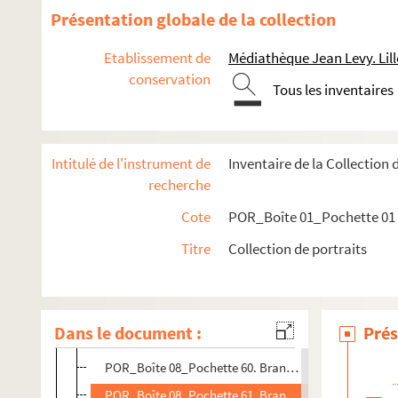
POR_Boîte 08_Pochette 47. Brancas, André (De)
Présentation globale de la collection
POR_Boîte 08_Pochette 48. Brancas-Cereste, Honoré
Etablissement de
Médiathèque Jean Levy. Lill
POR_Boîte 08_Pochette 49. Branchu
conservation
Tous les inventaires
POR_Boîte 08_Pochette 50. Branciforte, Antoine
POR_Boîte 08_Pochette 51. Brand, Gérard
POR_Boîte 08_Pochette 52. Albert III de Brandebourg
Intitulé de l'instrument de
Inventaire de la Collection 
POR_Boîte 08_Pochette 53. Brandebourg, Fréderic 1e
recherche
POR_Boîte 08_Pochette 54. Brandebourg, Fréderic II 
Cote
POR_Boîte 01_Pochette 01
POR_Boîte 08_Pochette 55. Brandebourg, Georges-Gu
Titre
Collection de portraits
POR_Boîte 08_Pochette 56. Brandebourg, Fréderic-G
POR_Boîte 08_Pochette 57. Brandebourg, Jean (De)
POR_Boîte 08_Pochette 58. Brandebourg, Jean-Sigi
Dans le document :
Prés
POR_Boîte 08_Pochette 59. Brandebourg, Jean-Geor
POR_Boîte 08_Pochette 60. Brandebourg, Joachim II
POR_Boîte 08_Pochette 61. Brandebourg, Joachim 1