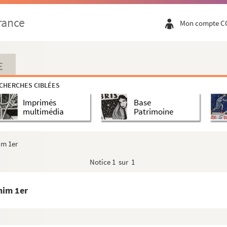
 Véme de Ghaisne (Vicomte de)
rance
Mon compte C
E
CHERCHES CIBLÉES
Imprimés
Base
multimédia
Patrimoine
e)
im 1er
Notice
1 sur 1
ri
him 1er
oseph