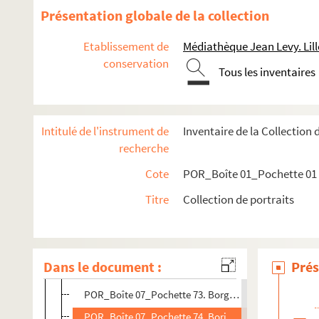
POR_Boîte 07_Pochette 60. Bonchamps, Charles Melch
Présentation globale de la collection
POR_Boîte 07_Pochette 61. Bongars, Jacques
Etablissement de
Médiathèque Jean Levy. Lill
POR_Boîte 07_Pochette 62. Bonjour, Guillaume
conservation
Tous les inventaires
POR_Boîte 07_Pochette 63. Bonnay, François (Marqui
POR_Boîte 07_Pochette 64. Bonnet, Charles
POR_Boîte 07_Pochette 65. Bonnier D'Alco, Ange
Intitulé de l'instrument de
Inventaire de la Collection 
POR_Boîte 07_Pochette 66. Boonen, Arnold
recherche
POR_Boîte 07_Pochette 67. Boonen, Jacques
Cote
POR_Boîte 01_Pochette 01
POR_Boîte 07_Pochette 68. Boorlunt De Noordtdonc
Titre
Collection de portraits
POR_Boîte 07_Pochette 69. Borcht, Henry (Van der)
POR_Boîte 07_Pochette 70. Borghesi, François
POR_Boîte 07_Pochette 71. Borgia, Charles
Dans le document :
Prés
POR_Boîte 07_Pochette 72. Borgia ou Borja (Françoi
POR_Boîte 07_Pochette 73. Borgia , César
POR_Boîte 07_Pochette 74. Bories, Jean François lec