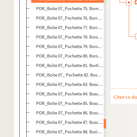
POR_Boîte 07_Pochette 75. Bornier, Henri (Vicomte d
POR_Boîte 07_Pochette 76. Borromée, Saint Charles
POR_Boîte 07_Pochette 77. Borromée, Gilbert
POR_Boîte 07_Pochette 78. Borssele, Adrien Van
POR_Boîte 07_Pochette 79. Borsele, Franck (De)
POR_Boîte 07_Pochette 80. Borssole, Jean (Van)
POR_Boîte 07_Pochette 81. Bortius, Petrus
POR_Boite 07_ Pochette 82. Bosboom, Simon
POR_Boîte 07_Pochette 83. Boscawen
POR_Boîte 07_Pochette 84. Bosch, Jerôme (de)
Citer ce d
POR_Boîte 07_Pochette 85. Boschi, Jean-Charles
POR_Boîte 07_Pochette 86. Bosco, Marguerite
POR_Boîte 07_Pochette 87. Boscowich, Roger-Prosp
POR_Boîte 07_Pochette 88. Bosio, François-Joseph-G