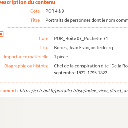
Description du contenu
e)
Cote
POR 4 à 9
Titre
Portraits de personnes dont le nom com
Cote
POR_Boîte 07_Pochette 74
Titre
Bories, Jean François leclecrq
Importance matérielle
1 pièce
Biographie ou histoire
Chef de la conspiration dite "De la Roc
septembre 1822. 1795-1822
ocument :
https://ccfr.bnf.fr/portailccfr/jsp/index_view_dire
er
ilbert