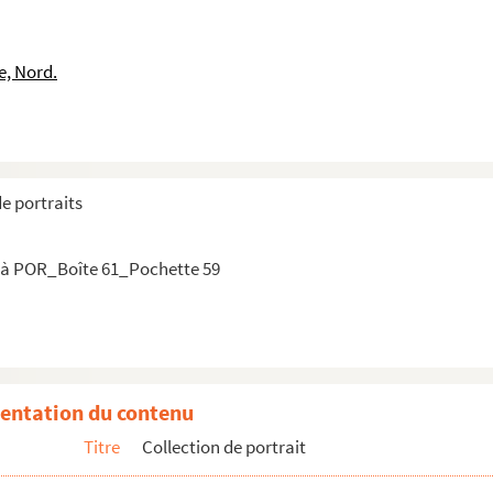
ior Artus (de)
e, Nord.
s de)
de portraits
 à POR_Boîte 61_Pochette 59
k
entation du contenu
s)
Titre
Collection de portrait
lecrq