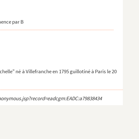
mence par B
helle" né à Villefranche en 1795 guillotiné à Paris le 20
ct_anonymous.jsp?record=eadcgm:EADC:a79838434