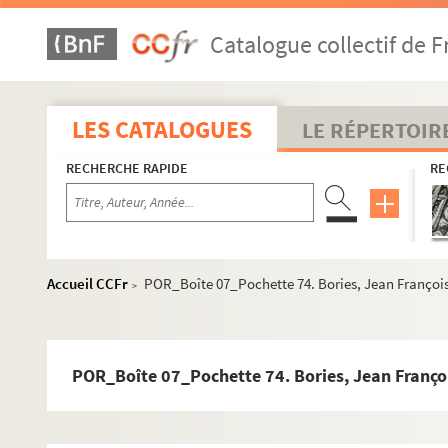
POR_Boîte 07_Pochette 46. Boîeldieu
Catalogue collectif de F
POR_Boîte 07_Pochette 47. Boigne, Général Benoit (
POR_Boîte 07_Pochette 48. Boileau, Nicolas (dit Des
POR_Boîte 07_Pochette 49. Boilly, Louis Leopold
LES CATALOGUES
LE RÉPERTOIR
POR_Boîte 07_Pochette 50. Boisy, Arthus, Gouffier (S
RECHERCHE RAPIDE
RE
POR_Boîte07_Pochette 51. Boissy d'Anglas, François
POR_Boîte 07_Pochette 52. Boissy, Louis de
POR_Boîte 07_Pochette 53. Boleyn, Anne (De)
POR_Boîte 07_Pochette 54. Bolingbroke, Henri-Saint
Accueil CCFr
POR_Boîte 07_Pochette 74. Bories, Jean François
>
POR_Boîte 07_Pochette 55. Bolivar y Ponte, Simon
POR_Boîte 07_Pochette 56. Bon, Henry
POR_Boîte 07_Pochette 57. Bon, Pierre
POR_Boîte 07_Pochette 74. Bories, Jean Françoi
POR_Boîte 07_Pochette 58. Bona (Le Cardinal)
POR_Boîte 07_Pochette 59. Bonald, Louis-Jacques M