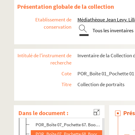
POR_Boîte 07_Pochette 54. Bolingbroke, Henri-Saint
Présentation globale de la collection
POR_Boîte 07_Pochette 55. Bolivar y Ponte, Simon
Etablissement de
Médiathèque Jean Levy. Lill
POR_Boîte 07_Pochette 56. Bon, Henry
conservation
Tous les inventaires
POR_Boîte 07_Pochette 57. Bon, Pierre
POR_Boîte 07_Pochette 58. Bona (Le Cardinal)
POR_Boîte 07_Pochette 59. Bonald, Louis-Jacques M
Intitulé de l'instrument de
Inventaire de la Collection 
POR_Boîte 07_Pochette 60. Bonchamps, Charles Melch
recherche
POR_Boîte 07_Pochette 61. Bongars, Jacques
Cote
POR_Boîte 01_Pochette 01
POR_Boîte 07_Pochette 62. Bonjour, Guillaume
Titre
Collection de portraits
POR_Boîte 07_Pochette 63. Bonnay, François (Marqui
POR_Boîte 07_Pochette 64. Bonnet, Charles
POR_Boîte 07_Pochette 65. Bonnier D'Alco, Ange
Dans le document :
Prés
POR_Boîte 07_Pochette 66. Boonen, Arnold
POR_Boîte 07_Pochette 67. Boonen, Jacques
POR_Boîte 07_Pochette 68. Boorlunt De Noordtdonc