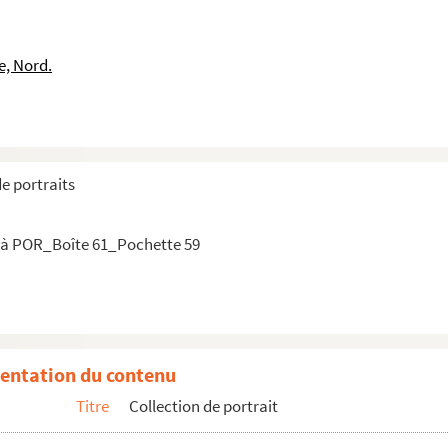
 Jhon (Vicomte de)1678-1751
e, Nord.
aurice
de portraits
ior Artus (de)
 à POR_Boîte 61_Pochette 59
s de)
entation du contenu
Titre
Collection de portrait
k