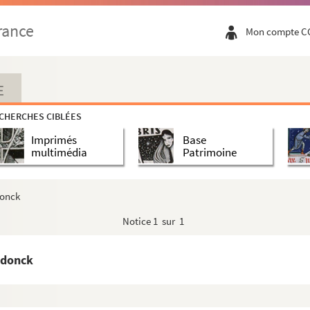
rance
Mon compte C
E
CHERCHES CIBLÉES
Imprimés
Base
multimédia
Patrimoine
 Comte de)
preaux)
donck
Notice
1 sur 1
eigneur de)
 Antoine
tdonck