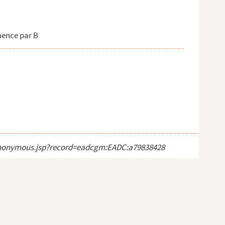
mence par B
ct_anonymous.jsp?record=eadcgm:EADC:a79838428