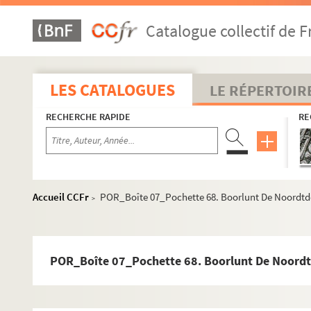
POR_Boîte 07_Pochette 40. Boel, Pierre
Catalogue collectif de F
POR_Boîte07_Pochette 41. Boerhave, Hermann
POR_Boîte 07_Pochette 42. Boerner, Frédéric
POR_Boîte 07_Pochette 43. Bogaerts, Felix
LES CATALOGUES
LE RÉPERTOIR
POR-Boîte 07_Pochette 44. Bogne De Faye
RECHERCHE RAPIDE
RE
POR_Boîte 07_Pochette 45. Boichot
POR_Boîte 07_Pochette 46. Boîeldieu
POR_Boîte 07_Pochette 47. Boigne, Général Benoit (
POR_Boîte 07_Pochette 48. Boileau, Nicolas (dit Des
Accueil CCFr
POR_Boîte 07_Pochette 68. Boorlunt De Noordt
>
POR_Boîte 07_Pochette 49. Boilly, Louis Leopold
POR_Boîte 07_Pochette 50. Boisy, Arthus, Gouffier (S
POR_Boîte07_Pochette 51. Boissy d'Anglas, François
POR_Boîte 07_Pochette 68. Boorlunt De Noord
POR_Boîte 07_Pochette 52. Boissy, Louis de
POR_Boîte 07_Pochette 53. Boleyn, Anne (De)