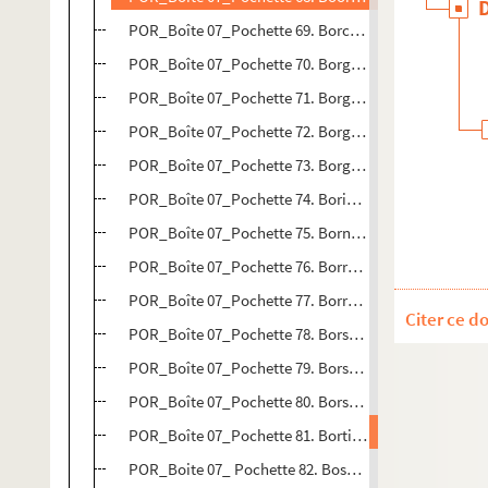
POR_Boîte 07_Pochette 69. Borcht, Henry (Van der)
POR_Boîte 07_Pochette 70. Borghesi, François
POR_Boîte 07_Pochette 71. Borgia, Charles
POR_Boîte 07_Pochette 72. Borgia ou Borja (Françoi
POR_Boîte 07_Pochette 73. Borgia , César
POR_Boîte 07_Pochette 74. Bories, Jean François lec
POR_Boîte 07_Pochette 75. Bornier, Henri (Vicomte d
POR_Boîte 07_Pochette 76. Borromée, Saint Charles
POR_Boîte 07_Pochette 77. Borromée, Gilbert
Citer ce d
POR_Boîte 07_Pochette 78. Borssele, Adrien Van
POR_Boîte 07_Pochette 79. Borsele, Franck (De)
POR_Boîte 07_Pochette 80. Borssole, Jean (Van)
POR_Boîte 07_Pochette 81. Bortius, Petrus
POR_Boite 07_ Pochette 82. Bosboom, Simon