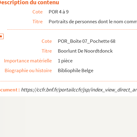
Description du contenu
Cote
POR 4 à 9
Titre
Portraits de personnes dont le nom com
s)
Cote
POR_Boîte 07_Pochette 68
Titre
Boorlunt De Noordtdonck
lecrq
Importance matérielle
1 pièce
e)
Biographie ou histoire
Bibliophile Belge
ocument :
https://ccfr.bnf.fr/portailccfr/jsp/index_view_dire