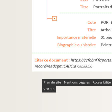
POR_Boîte 03_Pochette 76. Augustin, Au
Titre
Portraits 
POR_Boîte 03_Pochette 77. Aumale, Hen
POR_Boîte 03_Pochette 78. Aumale, Mari
Cote
POR_B
POR_Boîte 03_Pochette 79. Aumont, Je
Titre
Arthoi
POR_Boîte 03_Pochette 80. Aurengzebe
Importance matérielle
01 piè
POR_Boîte 03_Pochette 81. Auria, Jean
Biographie ou histoire
Peintr
POR_Boîte 03_Pochette 82. Avalos, Alph
Citer ce document :
https://ccfr.bnf.fr/por
POR_Boîte 03_Pochette 83. Aventin, Je
record=eadcgm:EADC:a79838056
POR_Boîte 03_Pochette 84. Avesnes, Je
POR_Boîte 03_Pochette 85. Avesnes, Mari
Plan du site
Mentions Légales
Accessibilit
POR_Boîte 03_Pochette 86. Avila, Henri
v 31.1.0
POR_Boîte 03_Pochette 87. Avila, Sanc
POR_Boîte 03_Pochette 88. Ayala, Balt
POR_Boîte 03_Pochette 89. Azaïs, Pierr