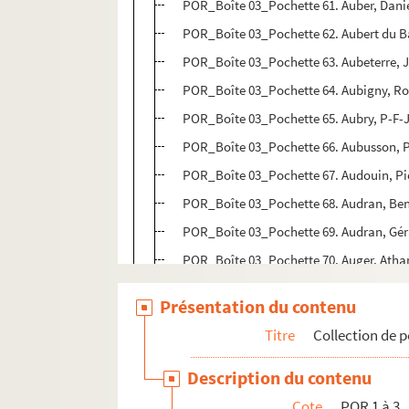
POR_Boîte 03_Pochette 61. Auber, Danie
POR_Boîte 03_Pochette 62. Aubert du B
POR_Boîte 03_Pochette 63. Aubeterre, 
POR_Boîte 03_Pochette 64. Aubigny, Ro
POR_Boîte 03_Pochette 65. Aubry, P-F-
POR_Boîte 03_Pochette 66. Aubusson, Pi
POR_Boîte 03_Pochette 67. Audouin, Pi
POR_Boîte 03_Pochette 68. Audran, Ben
POR_Boîte 03_Pochette 69. Audran, Gé
POR_Boîte 03_Pochette 70. Auger, Atha
POR_Boîte 03_Pochette 71. Augereau, Pi
Présentation du contenu
POR_Boîte 03_Pochette 72. Augier, Emi
Titre
Collection de p
POR_Boîte 03_Pochette 73. Augusta
POR_Boîte 03_Pochette 74. Auguste, l'
Description du contenu
POR_Boîte 03_Pochette 75. Augustin, A
Cote
POR 1 à 3