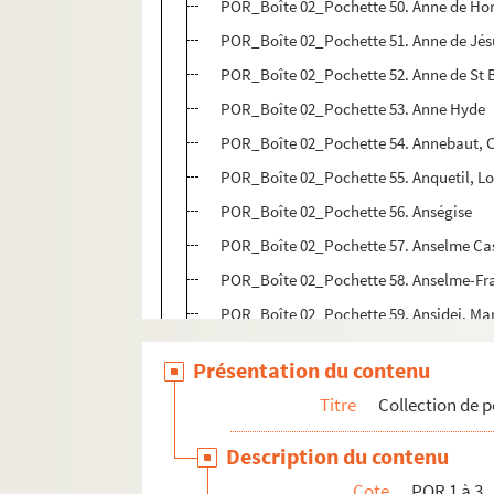
POR_Boîte 02_Pochette 50. Anne de Ho
POR_Boîte 02_Pochette 51. Anne de Jés
POR_Boîte 02_Pochette 52. Anne de St 
POR_Boîte 02_Pochette 53. Anne Hyde
POR_Boîte 02_Pochette 54. Annebaut, C
POR_Boîte 02_Pochette 55. Anquetil, Lo
POR_Boîte 02_Pochette 56. Anségise
POR_Boîte 02_Pochette 57. Anselme Ca
POR_Boîte 02_Pochette 58. Anselme-Fr
POR_Boîte 02_Pochette 59. Ansidei, Ma
POR_Boîte 02_Pochette 60. Anson, Geo
Présentation du contenu
POR_Boîte 02_Pochette 61. Anthiome
Titre
Collection de p
POR_Boîte 02_Pochette 62. Antin, Louis
POR_Boîte 02_Pochette 63. Antoine
Description du contenu
POR_Boîte 02_Pochette 64. Antoine
Cote
POR 1 à 3