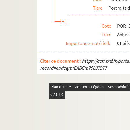
POR_Boîte 02_Pochette 65. Antoine, Ma
Titre
Portraits 
POR_Boîte 02_Pochette 66. Antonello D
POR_Boîte 02_Pochette 67. Anville, Jea
Cote
POR_B
POR_Boîte 02_Pochette 68. Appel, Jacq
Titre
Anhalt
POR_Boîte 03_Pochette 01. Aquaviva, 
Importance matérielle
01 piè
POR_Boîte 03_Pochette 02. Aquaviva de
Citer ce document :
POR_Boîte 03_Pochette 03. Aquin, Sain
https://ccfr.bnf.fr/por
record=eadcgm:EADC:a79837977
POR_Boîte 03_Pochette 04. Aquino, Th
POR_Boîte 03_Pochette 05. Arago, Emm
Plan du site
Mentions Légales
Accessibilit
POR_Boîte 03_Pochette 06. Arago, Fran
v 31.1.0
POR_Boîte 03_Pochette 07. Archangé, 
POR_Boîte 03_Pochette 08. Arcia, Danie
POR_Boîte 03_Pochette 09. Aremberg
POR_Boîte 03_Pochette 10. Arene, Paul