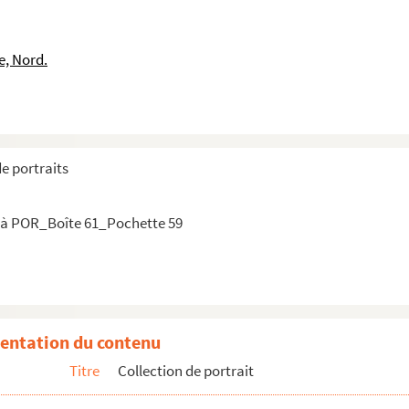
d'Hénin-Liétard Cardinal d'
e, Nord.
 comte d'
de portraits
 à POR_Boîte 61_Pochette 59
entation du contenu
Titre
Collection de portrait