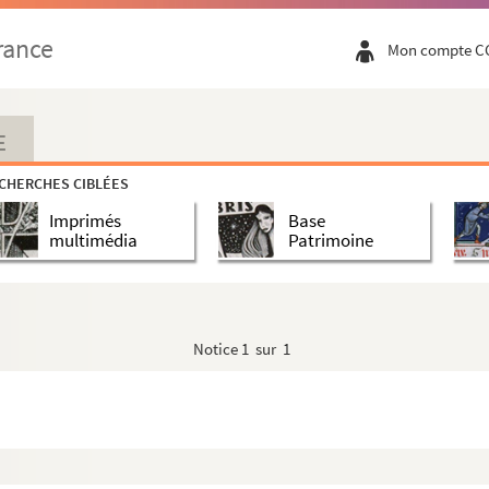
çois-Charles marquis d'
rance
Mon compte C
Sœur
E
CHERCHES CIBLÉES
Imprimés
Base
multimédia
Patrimoine
Notice
1 sur 1