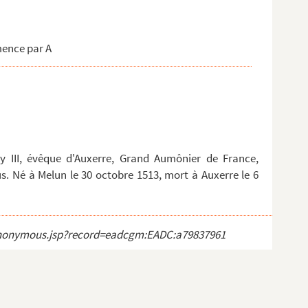
mence par A
y III, évêque d'Auxerre, Grand Aumônier de France,
s. Né à Melun le 30 octobre 1513, mort à Auxerre le 6
ct_anonymous.jsp?record=eadcgm:EADC:a79837961