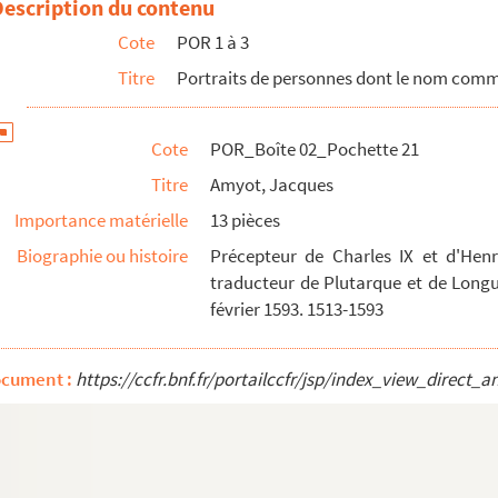
Description du contenu
Cote
POR 1 à 3
Titre
Portraits de personnes dont le nom com
d'
Cote
POR_Boîte 02_Pochette 21
Galigaï maréchale d'
Titre
Amyot, Jacques
Importance matérielle
13 pièces
Biographie ou histoire
Précepteur de Charles IX et d'Henr
traducteur de Plutarque et de Longu
ois comte d'
février 1593. 1513-1593
aume-Jean-Stanislas
ocument :
https://ccfr.bnf.fr/portailccfr/jsp/index_view_dire
e de Bourbon Duc d'