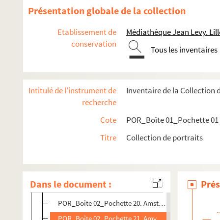
POR_Boîte 02_Pochette 07. Alphonse X
Présentation globale de la collection
POR_Boîte 02_Pochette 08. Alsace, Thomas-Philippe 
Etablissement de
Médiathèque Jean Levy. Lill
POR_Boîte 02_Pochette 09. Alterius, Jean-Baptiste
conservation
Tous les inventaires
POR_Boîte 02_Pochette 10. Alterius, Laurent
POR_Boîte 02_Pochette 11. Althann, Michel-Frédéric
POR_Boîte 02_Pochette 12. Althen, Jean
Intitulé de l'instrument de
Inventaire de la Collection 
POR_Boîte 02_Pochette 13. Amboise, Charles d'
recherche
POR_Boîte 02_Pochette 14. Amboise, Françoise d'
Cote
POR_Boîte 01_Pochette 01
POR_Boîte 02_Pochette 15. Amboise, Georges d'
Titre
Collection de portraits
POR_Boîte 02_Pochette 16. Ambroise, Saint
POR_Boîte 02_Pochette 17. Amélie
POR_Boîte 02_Pochette 18. Amherst, Jeffry Lord
Dans le document :
Prés
POR_Boîte 02_Pochette 19. Ampère, André-Marie
POR_Boîte 02_Pochette 20. Amstelodamus, Alardus
POR_Boîte 02_Pochette 21. Amyot, Jacques