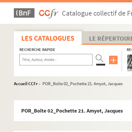
POR_Boîte 01_Pochette 80. Aligre, Etienne-Jean Fran
Catalogue collectif de F
POR_Boîte 01_Pochette 81. Alix
POR_Boîte 01_Pochette 82. Alix de la Présentation, 
POR_Boîte 01_Pochette 83. Allan-Dorval
LES CATALOGUES
LE RÉPERTOIR
POR_Boîte 01_Pochette 84. Allard
RECHERCHE RAPIDE
RE
POR_Boîte 01_Pochette 85. Allegrin, Jean
POR_Boîte 01_Pochette 86. Allemani, Louis
POR_Boîte 01_Pochette 87. Allen, Guillaume
POR_Boîte 02_Pochette 01. Alphonse 1er
Accueil CCFr
POR_Boîte 02_Pochette 21. Amyot, Jacques
>
POR_Boîte 02_Pochette 02. Alphonse 1er, Henriquez
POR_Boîte 02_Pochette 03. Alphonse II
POR_Boîte 02_Pochette 04. Alphonse III
POR_Boîte 02_Pochette 21. Amyot, Jacques
POR_Boîte 02_Pochette 05. Alphonse IV
POR_Boîte 02_Pochette 06. Alphonse V