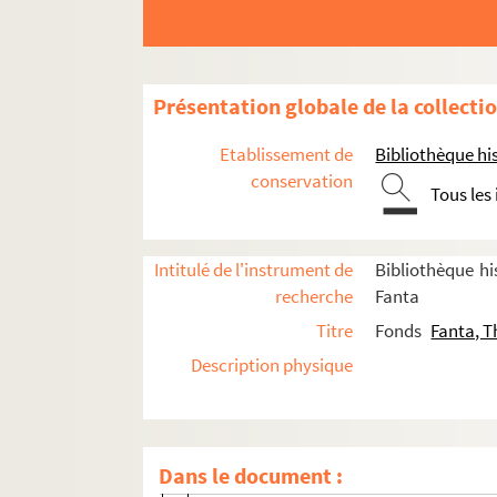
1934, janvier
1934, février
1934, mars
Présentation globale de la collecti
1934, avril
Etablissement de
Bibliothèque his
1934, mai
conservation
1934, juin
Tous les
1934, septembre
1934, octobre-novembre
Intitulé de l'instrument de
Bibliothèque hi
1934, décembre
recherche
Fanta
1934, non identifié
Titre
Fonds
Fanta, 
1935, janvier
Description physique
1935, février
1935, mars
Dans le document :
Victor Hugo. Les Burgraves : drame en