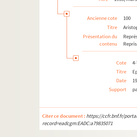
Ancienne cote
100
Titre
Aristo
Présentation du
Repré
contenu
Repris
Cote
4
Titre
E
Date
1
Support
p
Citer ce document :
https://ccfr.bnf.fr/por
record=eadcgm:EADC:a79835071