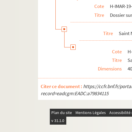
Cote
H-IMAR-19-
Titre
Dossier sur
Titre
Saint 
Cote
H
Titre
Sa
Dimensions
4
Citer ce document :
https://ccfr.bnf.fr/por
record=eadcgm:EADC:a79834115
Plan du site
Mentions Légales
Accessibilit
v 31.1.0