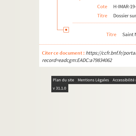
Cote
H-IMAR-19-
H-IMAR-33-20-28. Saint Nicolas
Titre
Dossier sur
H-IMAR-33-20-29. Saint Nicolas
H-IMAR-33-21-30. Saint Nicolas
Titre
Saint 
H-IMAR-33-21-31. Saint Nicolas
H-IMAR-33-21-32. Saint Nicolas
Citer ce document :
https://ccfr.bnf.fr/por
H-IMAR-33-21-33. Saint Nicolas
record=eadcgm:EADC:a79834062
H-IMAR-33-21-34. Saint Nicolas
H-IMAR-33-21-35. Saint Nicolas
Plan du site
Mentions Légales
Accessibilit
H-IMAR-33-21-36. Saint Nicolas
v 31.1.0
H-IMAR-33-22-37. Saint Nicolas
H-IMAR-33-22-38. Saint Nicolas
H-IMAR-33-22-39. Saint Nicolas
H-IMAR-33-22-40. Saint Nicolas
H-IMAR-33-22-41. Saint Nicolas