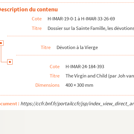
Description du contenu
e la Roche
et l'enfant
Cote
H-IMAR-19-0-1 à H-IMAR-33-26-69
et l'enfant
Titre
Dossier sur la Sainte Famille, les dévotions
et l'enfant
et l'enfant
Titre
Dévotion à la Vierge
et l'enfant
van Eyck) - La Vierge et l'enfant Jésus dans les nuages
Cote
H-IMAR-24-184-393
van Eyck) - La Vierge et l'enfant Jésus dans les nuages
Titre
The Virgin and Child (par Joh van
van Eyck) - La Vierge et l'enfant Jésus dans les nuages
Dimensions
400 × 300 mm
van Eyck) - La Vierge et l'enfant Jésus dans les nuages
van Eyck) - La Vierge et l'enfant Jésus dans les nuages
ocument :
https://ccfr.bnf.fr/portailccfr/jsp/index_view_dire
van Eyck) - La Vierge et l'enfant Jésus dans les nuages
ableau célèbre de Van Dick, retrouvé dans un grenier de campagne)
usée de Bresse)