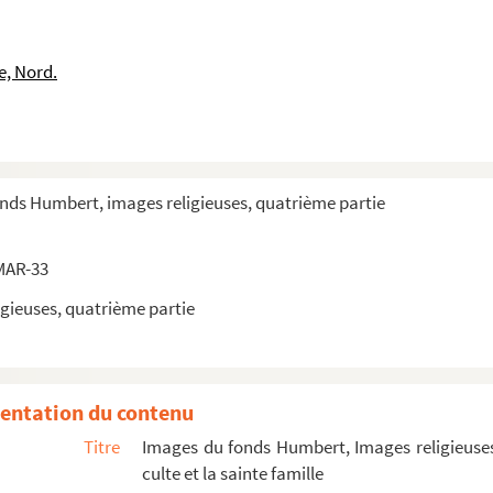
e, Nord.
 de Mignard)
onds Humbert, images religieuses, quatrième partie
MAR-33
gieuses, quatrième partie
entation du contenu
e la Roche
Titre
Images du fonds Humbert, Images religieuses
e la Roche
culte et la sainte famille
e la Roche