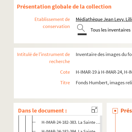
H-IMAR-24-178-370. Sainte Maria in Grilich
Présentation globale de la collection
H-IMAR-24-178-371. Sainte Maria in Grilich
Etablissement de
Médiathèque Jean Levy. Lill
H-IMAR-24-178-372. Sainte Maria in Grilich
conservation
Tous les inventaires
H-IMAR-24-178-373. Sainte Maria in Grilich
H-IMAR-24-179-374. La Vierge et l'enfant Jésus
H-IMAR-24-180-375. La Vierge aux fruits (tableau
Intitulé de l'instrument de
Inventaire des images du f
H-IMAR-24-181-376. La Vierge au raisin
recherche
H-IMAR-24-181-377. La Vierge au raisin
Cote
H-IMAR-19 à H-IMAR-24, H-I
H-IMAR-24-181-378. La Vierge au raisin
Titre
Fonds Humbert, images reli
H-IMAR-24-181-379. La Vierge au raisin
H-IMAR-24-181-380. La Vierge au raisin
H-IMAR-24-181-381. La Vierge au raisin
Dans le document :
Prés
H-IMAR-24-182-382. La Sainte Vierge - Madonne d
H-IMAR-24-182-383. La Sainte Vierge - Madonne d
H-IMAR-24-182-384. La Sainte Vierge - Madonne d