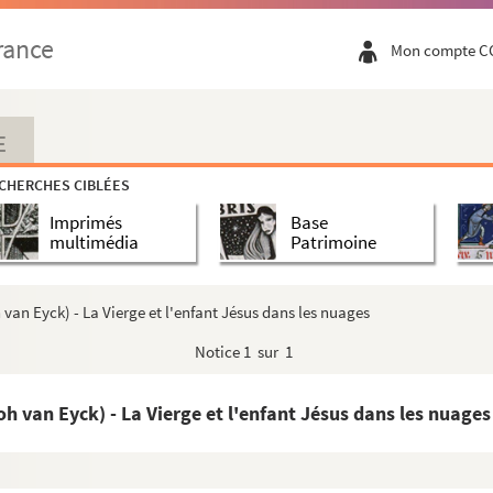
e-Dame à la sainte communion
rance
Mon compte C
)
)
ierge (style Byzantin)
E
ierge (style Byzantin)
CHERCHES CIBLÉES
Imprimés
Base
multimédia
Patrimoine
van Eyck) - La Vierge et l'enfant Jésus dans les nuages
he espaco of the madona del Sacco
Notice
1 sur 1
he espaco of the madona del Sacco
he espaco of the madona del Sacco
h van Eyck) - La Vierge et l'enfant Jésus dans les nuages