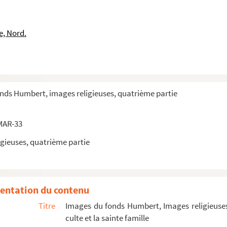
e, Nord.
onds Humbert, images religieuses, quatrième partie
 de Mignard)
MAR-33
gieuses, quatrième partie
entation du contenu
Titre
Images du fonds Humbert, Images religieuses
e la Roche
culte et la sainte famille
e la Roche