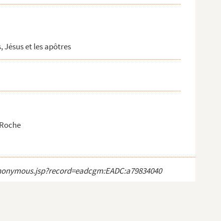
, Jésus et les apôtres
 Roche
ct_anonymous.jsp?record=eadcgm:EADC:a79834040