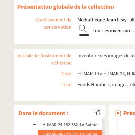
H-IMAR-24-177-369. La Vierge et l'enfant Jésus
Présentation globale de la collection
H-IMAR-24-178-370. Sainte Maria in Grilich
Etablissement de
Médiathèque Jean Levy. Lill
H-IMAR-24-178-371. Sainte Maria in Grilich
conservation
Tous les inventaires
H-IMAR-24-178-372. Sainte Maria in Grilich
H-IMAR-24-178-373. Sainte Maria in Grilich
H-IMAR-24-179-374. La Vierge et l'enfant Jésus
Intitulé de l'instrument de
Inventaire des images du f
H-IMAR-24-180-375. La Vierge aux fruits (tableau
recherche
H-IMAR-24-181-376. La Vierge au raisin
Cote
H-IMAR-19 à H-IMAR-24, H-I
H-IMAR-24-181-377. La Vierge au raisin
Titre
Fonds Humbert, images reli
H-IMAR-24-181-378. La Vierge au raisin
H-IMAR-24-181-379. La Vierge au raisin
H-IMAR-24-181-380. La Vierge au raisin
Dans le document :
Prés
H-IMAR-24-181-381. La Vierge au raisin
H-IMAR-24-182-382. La Sainte Vierge - Madonne d
H-IMAR-24-182-383. La Sainte Vierge - Madonne d