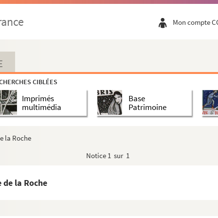
e-Dame à la sainte communion
rance
Mon compte C
e-Dame à la sainte communion
)
)
E
ierge (style Byzantin)
CHERCHES CIBLÉES
ierge (style Byzantin)
Imprimés
Base
multimédia
Patrimoine
e la Roche
Notice
1 sur 1
he espaco of the madona del Sacco
he espaco of the madona del Sacco
 de la Roche
he espaco of the madona del Sacco