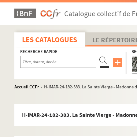
H-IMAR-24-171-355. La Vierge à la chaise - Notr
Catalogue collectif de F
H-IMAR-24-171-356. La Vierge à la chaise - Notr
H-IMAR-24-172-357. Le réveil de l'enfant (Raphaël
H-IMAR-24-172-358. Le réveil de l'enfant (Raphaël
LES CATALOGUES
LE RÉPERTOIR
H-IMAR-24-173-359. Une madone de Raphaël - La V
RECHERCHE RAPIDE
RE
H-IMAR-24-173-360. Une madone de Raphaël - La V
H-IMAR-24-174-361. La Vierge de Cimabue
H-IMAR-24-174-362. La Vierge de Cimabue
H-IMAR-24-174-363. La Vierge de Cimabue
Accueil CCFr
H-IMAR-24-182-383. La Sainte Vierge - Madonne d
>
H-IMAR-24-174-364. La Vierge de Cimabue
H-IMAR-24-175-365. Andrea del Sarto, painting t
H-IMAR-24-175-366. Andrea del Sarto, painting t
H-IMAR-24-182-383. La Sainte Vierge - Madonne
H-IMAR-24-175-367. Andrea del Sarto, painting t
H-IMAR-24-176-368. La Vierge et l'enfant Jésus