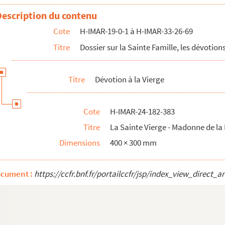
e la Roche
Description du contenu
e la Roche
Cote
H-IMAR-19-0-1 à H-IMAR-33-26-69
et l'enfant
Titre
Dossier sur la Sainte Famille, les dévotions
et l'enfant
et l'enfant
Titre
Dévotion à la Vierge
et l'enfant
et l'enfant
Cote
H-IMAR-24-182-383
van Eyck) - La Vierge et l'enfant Jésus dans les nuages
Titre
La Sainte Vierge - Madonne de la
van Eyck) - La Vierge et l'enfant Jésus dans les nuages
Dimensions
400 × 300 mm
van Eyck) - La Vierge et l'enfant Jésus dans les nuages
van Eyck) - La Vierge et l'enfant Jésus dans les nuages
ocument :
https://ccfr.bnf.fr/portailccfr/jsp/index_view_dire
van Eyck) - La Vierge et l'enfant Jésus dans les nuages
van Eyck) - La Vierge et l'enfant Jésus dans les nuages
ableau célèbre de Van Dick, retrouvé dans un grenier de campagne)