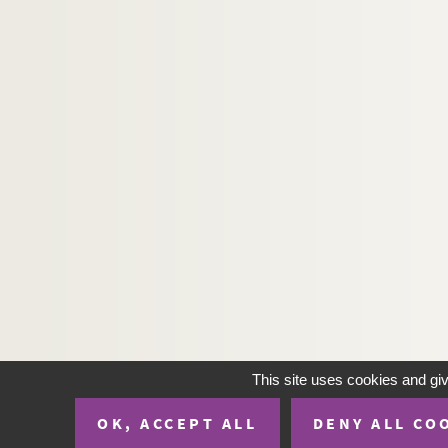
H-IMAR-24-186-401. La Vierge du Cha
H-IMAR-24-187-402. Galerie religieuse
H-IMAR-24-188-403. Veni Sponsa Chris
H-IMAR-24-189-404. Dessin de Nino Pi
Saint Nicolas
This site uses cookies and gi
OK, ACCEPT ALL
DENY ALL CO