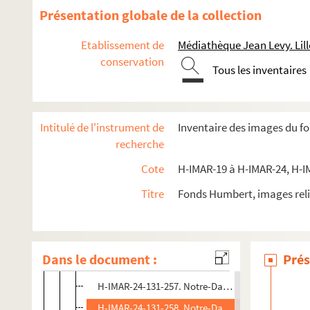
H-IMAR-24-127-244. Notre-Dame de Seez - Notre
Présentation globale de la collection
H-IMAR-24-128-245. Sainte Vierge Marie (1769)
Etablissement de
Médiathèque Jean Levy. Lill
H-IMAR-24-129-246. Notre-Dame …
conservation
Tous les inventaires
H-IMAR-24-129-247. Notre-Dame …
H-IMAR-24-129-248. Notre-Dame …
H-IMAR-24-129-249. Notre-Dame …
Intitulé de l'instrument de
Inventaire des images du f
H-IMAR-24-130-250. Notre-Dame de Hall
recherche
H-IMAR-24-130-251. Notre-Dame de Hall
Cote
H-IMAR-19 à H-IMAR-24, H-I
H-IMAR-24-130-252. Notre-Dame de Hall
Titre
Fonds Humbert, images reli
H-IMAR-24-131-253. Notre-Dame de Tongres - La Vi
H-IMAR-24-131-254. Notre-Dame de Tongres - La Vi
H-IMAR-24-131-255. Notre-Dame de Tongres - La Vi
Dans le document :
Prés
H-IMAR-24-131-256. Notre-Dame de Tongres - La Vi
H-IMAR-24-131-257. Notre-Dame de Tongres - La Vi
H-IMAR-24-131-258. Notre-Dame de Tongres - La Vi