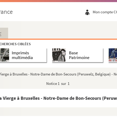
rance
Mon compte C
des
re-Dame de Hall
re-Dame de Hall
E
re-Dame de Hall
CHERCHES CIBLÉES
re-Dame de Hall
Imprimés
Base
multimédia
Patrimoine
ierge à Bruxelles - Notre-Dame de Bon-Secours (Peruwelz, Belgique) - No
Notice
1 sur 1
 miraculeuse apportée par les anges le 02.02.1081)
Vierge à Bruxelles - Notre-Dame de Bon-Secours (Peruwel
 miraculeuse apportée par les anges le 02.02.1081)
-Dame de Holme