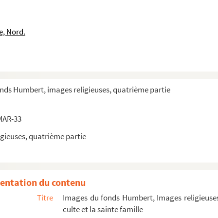
-Dame de Holme
e, Nord.
onds Humbert, images religieuses, quatrième partie
MAR-33
gieuses, quatrième partie
erge à Bruxelles - Notre-Dame de Bon-Secours (Peruwelz, Belgique) - No
erge à Bruxelles - Notre-Dame de Bon-Secours (Peruwelz, Belgique) - No
erge à Bruxelles - Notre-Dame de Bon-Secours (Peruwelz, Belgique) - No
entation du contenu
erge à Bruxelles - Notre-Dame de Bon-Secours (Peruwelz, Belgique) - No
Titre
Images du fonds Humbert, Images religieuses
erge à Bruxelles - Notre-Dame de Bon-Secours (Peruwelz, Belgique) - No
culte et la sainte famille
erge à Bruxelles - Notre-Dame de Bon-Secours (Peruwelz, Belgique) - No