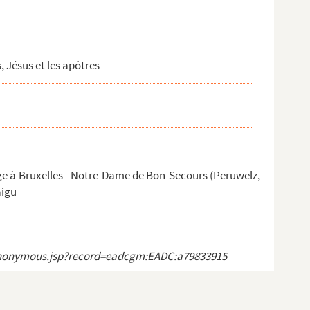
, Jésus et les apôtres
ge à Bruxelles - Notre-Dame de Bon-Secours (Peruwelz,
aigu
ct_anonymous.jsp?record=eadcgm:EADC:a79833915