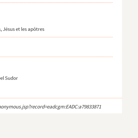
, Jésus et les apôtres
Del Sudor
ct_anonymous.jsp?record=eadcgm:EADC:a79833871