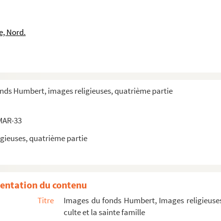
e, Nord.
a Meggiore - La B. Vergine delle Lafima à Triviglio
a Meggiore - La B. Vergine delle Lafima à Triviglio
onds Humbert, images religieuses, quatrième partie
a B. Virgini
a B. Virgini
MAR-33
a B. Virgini
gieuses, quatrième partie
a B. Virgini
a B. Virgini
a B. Virgini
entation du contenu
Titre
Images du fonds Humbert, Images religieuses
culte et la sainte famille
 SS Del Sudor