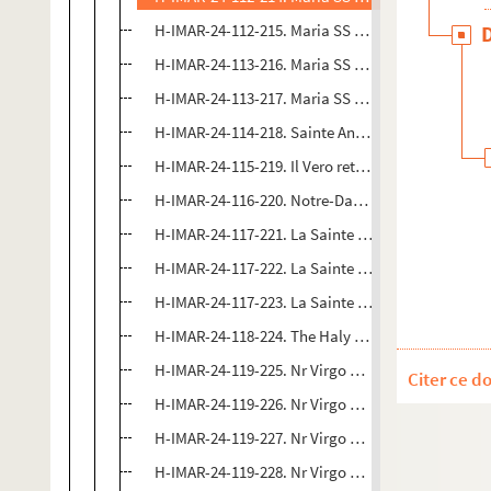
H-IMAR-24-112-215. Maria SS Dei Miracoli - Maria
H-IMAR-24-113-216. Maria SS Del Sudore (1884 -18
H-IMAR-24-113-217. Maria SS Del Sudore (1884 -18
H-IMAR-24-114-218. Sainte Anna Maria de Nobili d
H-IMAR-24-115-219. Il Vero retrotto della Madonn
H-IMAR-24-116-220. Notre-Dame del Pilar à Sara
H-IMAR-24-117-221. La Sainte Vierge par Murillo -
H-IMAR-24-117-222. La Sainte Vierge par Murillo -
H-IMAR-24-117-223. La Sainte Vierge par Murillo -
H-IMAR-24-118-224. The Haly Family (Murillo)
H-IMAR-24-119-225. Nr Virgo Marin del Pilar - Nra
Citer ce d
H-IMAR-24-119-226. Nr Virgo Marin del Pilar - Nra
H-IMAR-24-119-227. Nr Virgo Marin del Pilar - Nra
H-IMAR-24-119-228. Nr Virgo Marin del Pilar - Nra