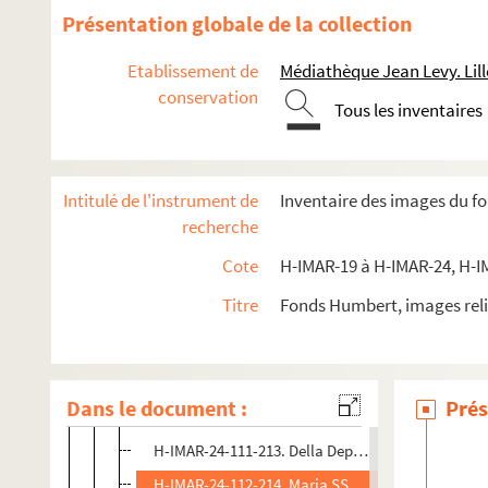
H-IMAR-24-107-200. Madonna SS. Ma del Popolo
Présentation globale de la collection
H-IMAR-24-107-201. Madonna SS. Ma del Popolo
Etablissement de
Médiathèque Jean Levy. Lill
H-IMAR-24-107-202. Madonna SS. Ma del Popolo
conservation
Tous les inventaires
H-IMAR-24-108-203. Miracolosa imnogina di S. Mari
H-IMAR-24-108-204. Miracolosa imnogina di S. Mari
H-IMAR-24-109-205. Di Unbefleckte Dungfran
Intitulé de l'instrument de
Inventaire des images du f
H-IMAR-24-110-206. La Madonna delle Crazia - Dell
recherche
H-IMAR-24-110-207. La Madonna delle Crazia - Dell
Cote
H-IMAR-19 à H-IMAR-24, H-I
H-IMAR-24-110-208. La Madonna delle Crazia - Dell
Titre
Fonds Humbert, images reli
H-IMAR-24-110-209. La Madonna delle Crazia - Dell
H-IMAR-24-110-210. La Madonna delle Crazia - Dell
H-IMAR-24-110-211. La Madonna delle Crazia - Dell
Dans le document :
Prés
H-IMAR-24-111-212. Della Depulazione Del 1890
H-IMAR-24-111-213. Della Depulazione Del 1891
H-IMAR-24-112-214. Maria SS Dei Miracoli - Maria