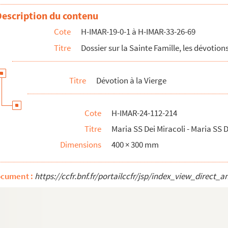
 SS Del Sudor
Description du contenu
85)
Cote
H-IMAR-19-0-1 à H-IMAR-33-26-69
85)
Titre
Dossier sur la Sainte Famille, les dévotions
i Trapani
a
Titre
Dévotion à la Vierge
gosse en Espagne
 Vierge et l'enfant Jésus (Musée du Prado à Madrid)
Cote
H-IMAR-24-112-214
 Vierge et l'enfant Jésus (Musée du Prado à Madrid)
Titre
Maria SS Dei Miracoli - Maria SS 
 Vierge et l'enfant Jésus (Musée du Prado à Madrid)
Dimensions
400 × 300 mm
 Sra Del Patrocinio
ocument :
https://ccfr.bnf.fr/portailccfr/jsp/index_view_dire
 Sra Del Patrocinio
 Sra Del Patrocinio
 Sra Del Patrocinio