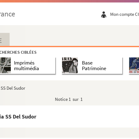
a Virgine - Notre-Dame de Laghettho - B.V. di Cara vaggio
rance
Mon compte C
a Virgine - Notre-Dame de Laghettho - B.V. di Cara vaggio
a Virgine - Notre-Dame de Laghettho - B.V. di Cara vaggio
a Virgine - Notre-Dame de Laghettho - B.V. di Cara vaggio
E
CHERCHES CIBLÉES
Imprimés
Base
multimédia
Patrimoine
 SS Del Sudor
Notice
1 sur 1
ia SS Del Sudor