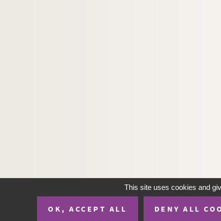
H-IMAR-23-120-473. Consolatrix Affl
H-IMAR-23-120-474. Consolatrix Affl
H-IMAR-23-121-475. R. Angelorum
H-IMAR-23-121-476. R. Angelorum
H-IMAR-23-122-477. Regina Prophe
H-IMAR-23-122-478. Regina Prophe
H-IMAR-23-123-479. Regina Matyru
H-IMAR-23-123-480. Regina Matyru
H-IMAR-23-124-481. Regina virgimi
H-IMAR-23-124-482. Regina virgimi
H-IMAR-23-125-483. Agnus Dei
H-IMAR-23-125-484. Agnus Dei
H-IMAR-23-126-485. Agnus Dei
This site uses cookies and gi
H-IMAR-23-126-486. Agnus Dei
OK, ACCEPT ALL
DENY ALL CO
H-IMAR-23-127-487. La Vierge Marie