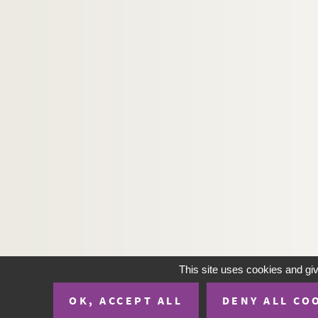
H-IMAR-23-51-242. Prières de l'Egli
H-IMAR-23-51-243. Prières de l'Egli
H-IMAR-23-51-244. Prières de l'Egli
H-IMAR-23-52-245. Ecce mater tua
H-IMAR-23-52-246. Ecce mater tua
H-IMAR-23-52-247. Ecce mater tua
H-IMAR-23-53-248. Ecce mater tua
H-IMAR-23-54-249. La reine du ciel, p
H-IMAR-23-55-250. La Sainte Vierge
H-IMAR-23-55-251. La Sainte Vierge
H-IMAR-23-55-252. La Sainte Vierge
H-IMAR-23-55-253. La Sainte Vierge
H-IMAR-23-55-254. La Sainte Vierge
This site uses cookies and gi
H-IMAR-23-56-255. La Sainte Vierge e
OK, ACCEPT ALL
DENY ALL CO
H-IMAR-23-57-256. "Magnificat an