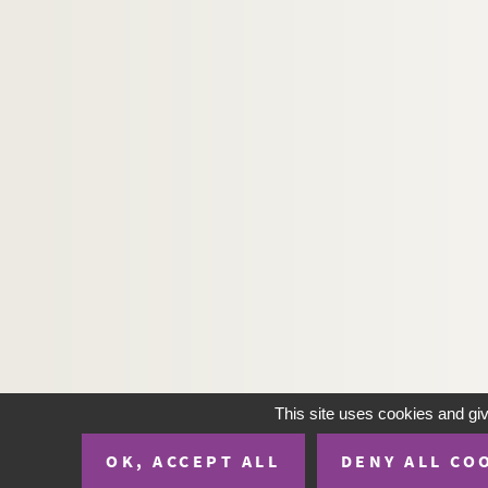
H-IMAR-23-29-162. La Sainte Vierge e
H-IMAR-23-29-163. La Sainte Vierge e
H-IMAR-23-30-164. La Sainte Vierge e
H-IMAR-23-30-165. La Sainte Vierge e
H-IMAR-23-30-166. La Sainte Vierge e
H-IMAR-23-30-167. La Sainte Vierge e
H-IMAR-23-31-168. La très Sainte Vie
H-IMAR-23-32-169. Mater Dei, prière
H-IMAR-23-33-170. La Sainte Vierge e
H-IMAR-23-34-171. La Sainte Vierge e
H-IMAR-23-35-172. La Sainte Vierge e
H-IMAR-23-36-173. Mater Regis Coel
H-IMAR-23-37-174. Sainte Marie et J
This site uses cookies and gi
H-IMAR-23-37-175. Sainte Marie et J
OK, ACCEPT ALL
DENY ALL CO
H-IMAR-23-38-176. Le sauveur du Mon