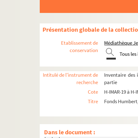
H-IMAR-22-86-205. Saint Vincent Ferrier…
H-IMAR-22-87-206. Les saintes : Elisabe
H-IMAR-22-88-207. Saint Ignace de Loyol
Présentation globale de la collecti
H-IMAR-22-89-208. Illustration de 25 sain
Etablissement de
Médiathèque Jea
H-IMAR-22-90-209. Illustration des 16 sa
conservation
Tous les
H-IMAR-22-91-210. Quarante moines mar
H-IMAR-22-92-211. Les saints Reinberg, 
Intitulé de l'instrument de
Inventaire des
La Sainte Vierge
recherche
partie
Sommeil de Jésus
Cote
H-IMAR-19 à H-
Marie et l'enfant Jésus
Titre
Fonds Humbert, 
H-IMAR-23-10-44. La Vierge et l'oiseau
H-IMAR-23-10-45. Calendrier 1847 (seco
Dévotion à la Vierge
Dans le document :
H-IMAR-23-11-46. La reine des cieux