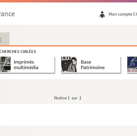
rance
Mon compte C
E
CHERCHES CIBLÉES
Imprimés
Base
multimédia
Patrimoine
re - Gesu Suisepp Maria
re - Gesu Suisepp Maria
ente son Divin fils)
Notice
1 sur 1
- Saint Louis - Jeanne d'Arc
rge