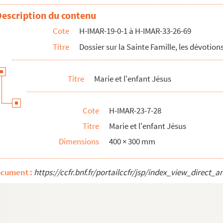
Description du contenu
Cote
H-IMAR-19-0-1 à H-IMAR-33-26-69
Titre
Dossier sur la Sainte Famille, les dévotions
Titre
Marie et l'enfant Jésus
Cote
H-IMAR-23-7-28
Titre
Marie et l'enfant Jésus
Dimensions
400 × 300 mm
ocument :
https://ccfr.bnf.fr/portailccfr/jsp/index_view_dire