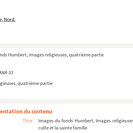
ts
e, Nord.
onds Humbert, images religieuses, quatrième partie
 (6)
9)
MAR-33
stin - Saint Grégoire, saint Ambroise
gieuses, quatrième partie
de
entation du contenu
e, Boris et Cleb
Titre
Images du fonds Humbert, Images religieuses
culte et la sainte famille