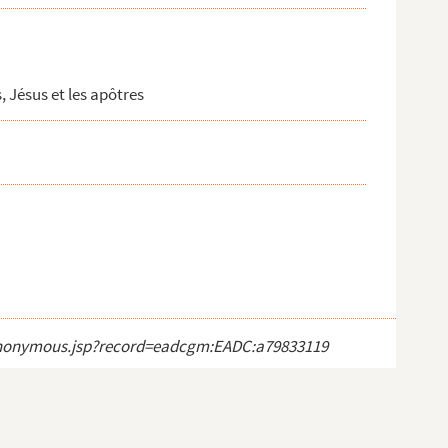
, Jésus et les apôtres
ct_anonymous.jsp?record=eadcgm:EADC:a79833119