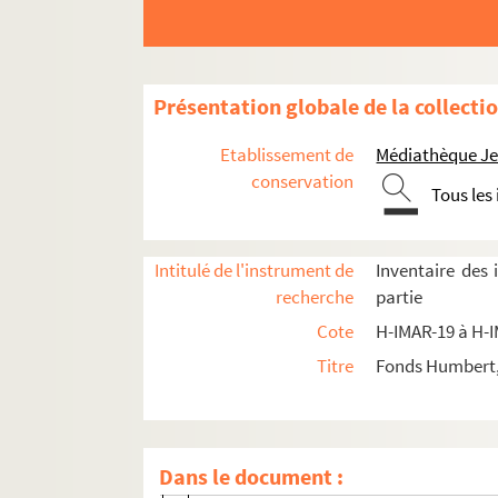
H-IMAR-22-74-192. Les 2 frères - Notre-
H-IMAR-22-74-193. Les 2 frères - Notre-
H-IMAR-22-75-194. Regine Doctorum (Vier
Présentation globale de la collecti
H-IMAR-22-76-195. Trois grandes épées -
Etablissement de
Médiathèque Jea
H-IMAR-22-77-196. La dispute de la trini
conservation
Tous les
H-IMAR-22-78-197. La Vierge et les saint
H-IMAR-22-79-198. Le couronnement de l
Intitulé de l'instrument de
Inventaire des
H-IMAR-22-80-199. Les saints
recherche
partie
H-IMAR-22-81-200. La Vierge, l'enfant Jés
Cote
H-IMAR-19 à H-
H-IMAR-22-82-201. Illustration de 24 sai
Titre
Fonds Humbert, 
H-IMAR-22-83-202. Illustration de 24 sai
H-IMAR-22-84-203. Modèle des vertus ch
H-IMAR-22-85-204. Félicité des saints ma
Dans le document :
H-IMAR-22-86-205. Saint Vincent Ferrier…