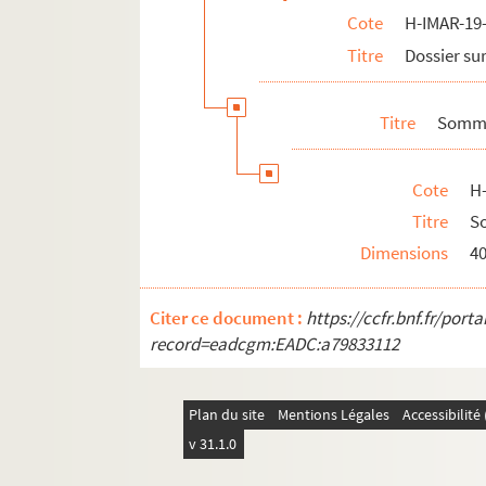
Cote
H-IMAR-19-
Titre
Dossier sur
Titre
Somme
Cote
H
Titre
So
Dimensions
4
Citer ce document :
https://ccfr.bnf.fr/por
record=eadcgm:EADC:a79833112
Plan du site
Mentions Légales
Accessibilit
v 31.1.0