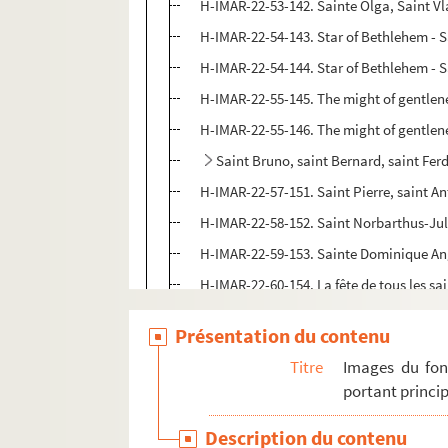
H-IMAR-22-53-142. Sainte Olga, Saint Vl
H-IMAR-22-54-143. Star of Bethlehem - 
H-IMAR-22-54-144. Star of Bethlehem - 
H-IMAR-22-55-145. The might of gentlene
H-IMAR-22-55-146. The might of gentlene
Saint Bruno, saint Bernard, saint Ferd
H-IMAR-22-57-151. Saint Pierre, saint A
H-IMAR-22-58-152. Saint Norbarthus-Jul
H-IMAR-22-59-153. Sainte Dominique Ang
H-IMAR-22-60-154. La fête de tous les sai
H-IMAR-22-60-155. La fête de tous les sai
Présentation du contenu
H-IMAR-22-60-156. Les bienheureuses Di
Titre
Images du fon
H-IMAR-22-60-157. Les bienheureux Dom
portant princip
H-IMAR-22-61-158. Les Saints et Jésus ?
Description du contenu
Les patrons de la Jeunesse - Les saint