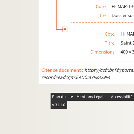
Cote
H-IMAR-19-
H-IMAR-22-63-164. Saint Barthelemy, Ja
Titre
Dossier sur
H-IMAR-22-64-165. Saint Pather Dominit
H-IMAR-22-64-166. Saint Pather Dominit
Cote
H-IMA
H-IMAR-22-65-167. Les moines de la Théb
Titre
Saint 
H-IMAR-22-65-168. Les moines de la Théb
Dimensions
400 ×
H-IMAR-22-66-169. Saint Bonifitius
H-IMAR-22-67-170. Les vertus des solitai
Citer ce document :
https://ccfr.bnf.fr/por
H-IMAR-22-67-171. Les vertus des solitai
record=eadcgm:EADC:a79832994
H-IMAR-22-67-172. Saint Jean, saint Moy
H-IMAR-22-67-173. Sainte Syr, Isaie, Pau
Plan du site
Mentions Légales
Accessibilit
H-IMAR-22-68-174. Saint Thalasse et sa
v 31.1.0
H-IMAR-22-68-175. Sainte Syr, Isaie, Pau
H-IMAR-22-69-176. Les solitaires de Nitri
H-IMAR-22-69-177. Les solitaires d'Oxyn