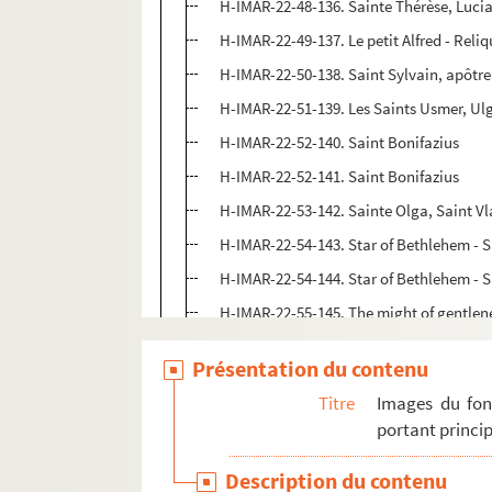
H-IMAR-22-48-136. Sainte Thérèse, Lucia
H-IMAR-22-49-137. Le petit Alfred - Reli
H-IMAR-22-50-138. Saint Sylvain, apôtre 
H-IMAR-22-51-139. Les Saints Usmer, Ul
H-IMAR-22-52-140. Saint Bonifazius
H-IMAR-22-52-141. Saint Bonifazius
H-IMAR-22-53-142. Sainte Olga, Saint Vl
H-IMAR-22-54-143. Star of Bethlehem - 
H-IMAR-22-54-144. Star of Bethlehem - 
H-IMAR-22-55-145. The might of gentlene
H-IMAR-22-55-146. The might of gentlene
Présentation du contenu
Saint Bruno, saint Bernard, saint Ferd
Titre
Images du fon
H-IMAR-22-57-151. Saint Pierre, saint A
portant princip
H-IMAR-22-58-152. Saint Norbarthus-Jul
Description du contenu
H-IMAR-22-59-153. Sainte Dominique Ang