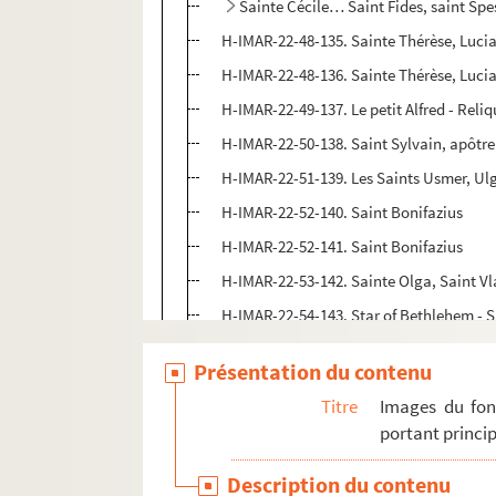
Sainte Cécile… Saint Fides, saint Spe
H-IMAR-22-48-135. Sainte Thérèse, Lucia
H-IMAR-22-48-136. Sainte Thérèse, Lucia
H-IMAR-22-49-137. Le petit Alfred - Reli
H-IMAR-22-50-138. Saint Sylvain, apôtre 
H-IMAR-22-51-139. Les Saints Usmer, Ul
H-IMAR-22-52-140. Saint Bonifazius
H-IMAR-22-52-141. Saint Bonifazius
H-IMAR-22-53-142. Sainte Olga, Saint Vl
H-IMAR-22-54-143. Star of Bethlehem - 
H-IMAR-22-54-144. Star of Bethlehem - 
Présentation du contenu
H-IMAR-22-55-145. The might of gentlene
Titre
Images du fon
H-IMAR-22-55-146. The might of gentlene
portant princip
Saint Bruno, saint Bernard, saint Ferd
Description du contenu
H-IMAR-22-57-151. Saint Pierre, saint A