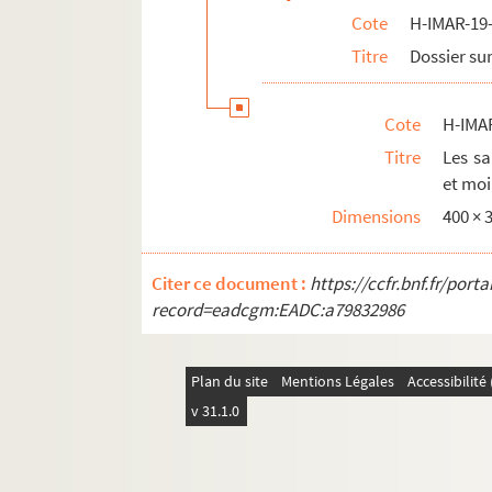
Cote
H-IMAR-19-
H-IMAR-22-58-152. Saint Norbarthus-Jul
Titre
Dossier sur
H-IMAR-22-59-153. Sainte Dominique Ang
H-IMAR-22-60-154. La fête de tous les sai
Cote
H-IMA
H-IMAR-22-60-155. La fête de tous les sai
Titre
Les sa
H-IMAR-22-60-156. Les bienheureuses Di
et mo
H-IMAR-22-60-157. Les bienheureux Dom
Dimensions
400 ×
H-IMAR-22-61-158. Les Saints et Jésus ?
Les patrons de la Jeunesse - Les saint
Citer ce document :
https://ccfr.bnf.fr/por
H-IMAR-22-63-164. Saint Barthelemy, Ja
record=eadcgm:EADC:a79832986
H-IMAR-22-64-165. Saint Pather Dominit
H-IMAR-22-64-166. Saint Pather Dominit
Plan du site
Mentions Légales
Accessibilit
H-IMAR-22-65-167. Les moines de la Théb
v 31.1.0
H-IMAR-22-65-168. Les moines de la Théb
H-IMAR-22-66-169. Saint Bonifitius